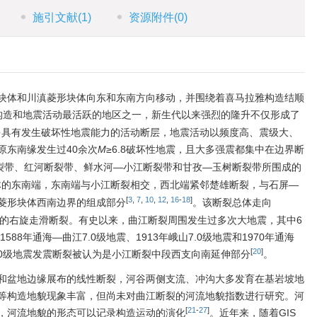
施引文献
(1)
资源附件
(0)
块体和川滇菱形块体向东和东南方向移动，并围绕着喜马拉雅构造结顺
构造和地震活动最活跃的地区之一，新生代以来强烈的隆升不仅形成了
多具有发生破坏性地震能力的活动断层，地震活动以频度高、震级大、
原东南缘发生过40余次
M
≥6.8破坏性地震，且大多强震都集中在边界断
裂带、红河断裂带、鲜水河—小江断裂带和甘孜—玉树断裂带所围成的
体的东南端，东南端与小江断裂相交，西北端紧邻楚雄断裂，与石屏—
[
3
,
7
,
10
,
12
,
16
-
18
]
菱形块体西南边界的组成部分
。该断裂总体走向
动的右旋走滑断裂。有史以来，曲江断裂周围发生过多次大地震，其中6
88年通海—曲江7.0级地震、1913年峨山7.0级地震和1970年通海
[
20
]
7.0级地震发震断裂被认为是小江断裂中段西支向南延伸部分
。
和盆地边缘展布的线性断裂，河谷两侧支流、冲沟大多发育在基岩坡地
等构造地貌现象丰富，但尚未对曲江断裂的河流地貌指数进行研究。河
[
21
-
27
]
，河流地貌的形态可以记录构造运动的演化
。近年来，随着GIS