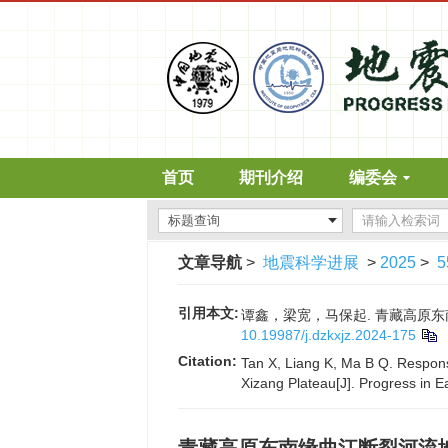
首页
期刊介绍
编委会
文章导航
>
地震科学进展
>
2025
>
5
引用本文:
谭鑫，梁宽，马保起. 青藏高原东南缘曲
10.19987/j.dzkxjz.2024-175
Citation:
Tan X, Liang K, Ma B Q. Response
Xizang Plateau[J]. Progress in 