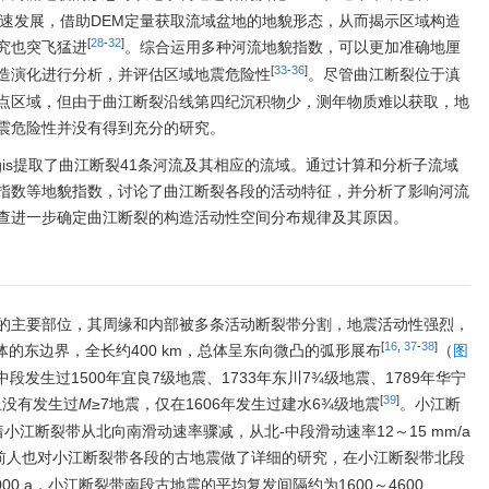
快速发展，借助DEM定量获取流域盆地的地貌形态，从而揭示区域构造
[
28
-
32
]
究也突飞猛进
。综合运用多种河流地貌指数，可以更加准确地厘
[
33
-
36
]
造演化进行分析，并评估区域地震危险性
。尽管曲江断裂位于滇
点区域，但由于曲江断裂沿线第四纪沉积物少，测年物质难以获取，地
震危险性并没有得到充分的研究。
rcgis提取了曲江断裂41条河流及其相应的流域。通过计算和分析子流域
指数等地貌指数，讨论了曲江断裂各段的活动特征，并分析了影响河流
查进一步确定曲江断裂的构造活动性空间分布规律及其原因。
的主要部位，其周缘和内部被多条活动断裂带分割，地震活动性强烈，
[
16
,
37
-
38
]
的东边界，全长约400 km，总体呈东向微凸的弧形展布
（
图
发生过1500年宜良7级地震、1733年东川7¾级地震、1789年华宁
[
39
]
上没有发生过
M
≥7地震，仅在1606年发生过建水6¾级地震
。小江断
江断裂带从北向南滑动速率骤减，从北-中段滑动速率12～15 mm/a
前人也对小江断裂带各段的古地震做了详细的研究，在小江断裂带北段
000
a，小江断裂带南段古地震的平均复发间隔约为
1600
～
4600