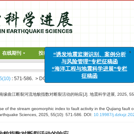
在线期刊
投稿指南
道德声明
下载中心
高级搜索
“诱发地震监测识别、案例
5(10)
: 571-586.
> DOI:
10.19987/j.dzkxjz.2024-175
与风险管理”专栏征稿
“海洋工程与地震科学进展”
江断裂河流地貌指数对断裂活动的响应[J]. 地震科学进展, 2025, 55(10):
征稿函
 of the stream geomorphic index to fault activity in the Qujiang fault 
Earthquake Sciences, 2025, 55(10): 571-586.
DOI:
10.19987/j.dzkxjz.20