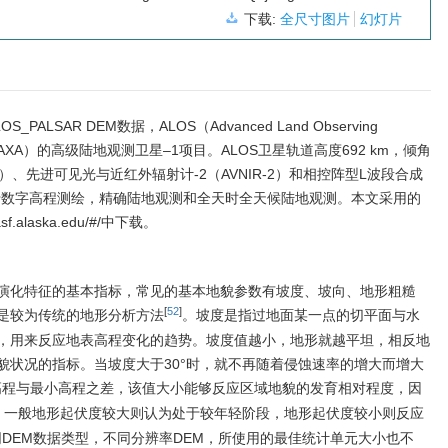
下载:
全尺寸图片
幻灯片
ALSAR DEM数据，ALOS（Advanced Land Observing
（JAXA）的高级陆地观测卫星–1项目。ALOS卫星轨道高度692 km，倾角
SM）、先进可见光与近红外辐射计-2（AVNIR-2）和相控阵型L波段合成
用于数字高程测绘，精确陆地观测和全天时全天候陆地观测。本文采用的
sf.alaska.edu/#/中下载。
演化特征的基本指标，常见的基本地貌参数有坡度、坡向、地形粗糙
[
52
]
是较为传统的地形分析方法
。坡度是指过地面某一点的切平面与水
，用来反应地表高程变化的趋势。坡度值越小，地形就越平坦，相反地
貌状况的指标。当坡度大于30°时，就不再随着侵蚀速率的增大而增大
高程与最小高程之差，该值大小能够反应区域地貌的发育相对程度，因
。一般地形起伏度较大则认为处于较年轻阶段，地形起伏度较小则反应
同DEM数据类型，不同分辨率DEM，所使用的最佳统计单元大小也不