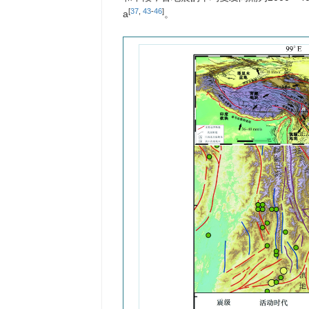
[
37
,
43
-
46
]
a
。