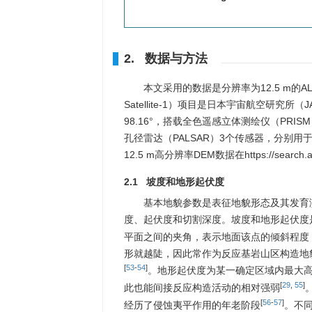
2. 数据与方法
本文采用的数据是分辨率为12.5 m的ALOS_P
Satellite-1）项目是日本宇宙航空研究所
98.16°，搭载全色遥感立体测绘仪（PRI
孔径雷达（PALSAR）3个传感器，分别
12.5 m高分辨率DEM数据在https://search.a
2.1 坡度和地形起伏度
基本地貌参数是表征地貌形态及其发育
度、起伏度和切割深度。坡度和地形起伏度
平面之间的夹角，表示地面该点的倾斜程度
形就越陡，因此常作为反应基岩山区构造地
[
53
-
54
]
。地形起伏度为某一确定区域内最大
[
29
,
55
]
此也能间接反应构造活动的相对强弱
[
56
-
57
]
经历了侵蚀夷平作用的年老阶段
。不