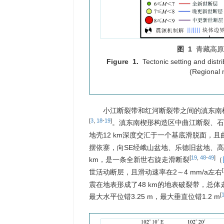
图 1
青藏高原
Figure 1.
Tectonic setting and dist
(Regional 
小江断裂带和红河断裂带之间的滇东南
[
3
,
18
-
19
]
。滇东南楔形构造区中曲江断裂、石
地壳12 km深度交汇于一个基底滑脱面，
摆依寨，向SE经峨山盆地、乐德旧盆地、
[
19
,
48
-
49
]
km，是一条全新世右旋走滑断裂
（
[
世活动断层，且滑动速率在2～4 mm/a左右
震在地表形成了48 km的地表破裂带，总体
[
最大水平位错3.25 m，最大垂直位错1.2 m