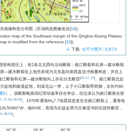
东南缘构造分布图（区域构造图修改自[
10
]）
ribution map of the Southeast margin of the Qinghai-Xizang Plateau
map is modified from the reference [
10
])
下载:
全尺寸图片
幻灯片
楔形构造区上，有2条北北西向活动断裂：曲江断裂和石屏—建水断裂
屏—建水断裂在上地壳表现为北东盘向南西盘逆冲推覆构造，并在上
[
16
-
17
,
47
]
且曲江断裂和石屏—建水断裂向上存在分支断层
。曲江断裂北起
高大盆地和曲溪盆地，到庙北山一带，止于小江断裂带西侧，全长约80
图2
）。该断裂晚第四纪滑动速率存在争议，但总体认为曲江断裂全新
7
,
17
-
19
,
48
-
50
]
。1970年通海
M
7.7地震就是发生在曲江断裂上，通海地
S
走向为N60°W，倾向NE，表现为右旋走滑为主兼逆冲的压扭性断层，
19
,
48
-
51
]
。