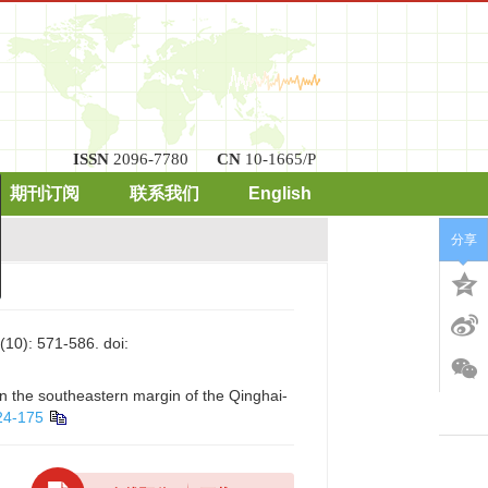
ISSN
2096-7780
CN
10-1665/P
期刊订阅
联系我们
English
分享
x
分析
函
专栏
 571-586.
doi:
on the southeastern margin of the Qinghai-
24-175