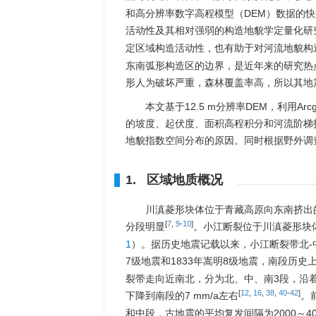
和高分辨率数字高程模型（DEM）数据的
活动性及其相对强弱的构造地貌学定量化研
定区域构造活动性，也有助于对河流地貌构
东南弧形构造区的边界，是近年来的研究热
形人为破坏严重，森林覆盖率高，所以其地
本文基于12.5 m分辨率DEM，利用A
的坡度、起伏度、面积高程积分和河流阶梯
地貌指数空间分布的原因。同时根据野外调
1. 区域地质概况
川滇菱形块体位于青藏高原向东南挤出
[
7
,
9
-
10
]
分段明显
。小江断裂位于川滇菱形块体
1
）。据历史地震记载以来，小江断裂带北-中段
7级地震和1833年嵩明8级地震，南段历史
裂带走向近南北，分为北、中、南3段，沿着小
[
12
,
16
,
38
,
40
-
42
]
下降到南段的7 mm/a左右
。
和中段，古地震的平均复发间隔为
2000
～
4