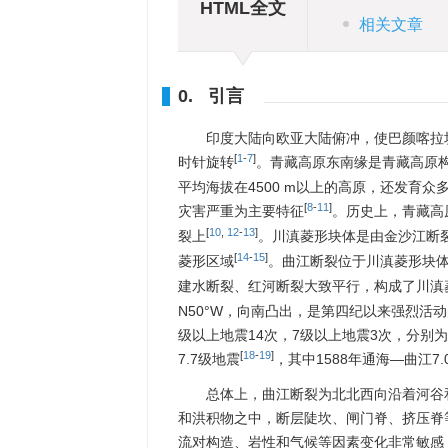
HTML全文
相关文章
0. 引言
印度大陆向欧亚大陆俯冲，使巴颜喀拉
[
1
-
7
]
时针旋转
。青藏高原东南缘是青藏高原
平均海拔在
4500
m以上的高原，还发育众
[
8
-
11
]
灾害严重为主要特征
。历史上，青藏高
[
10
,
12
-
13
]
裂上
。川滇菱形块体是由金沙江断
[
14
-
15
]
菱形区域
。曲江断裂位于川滇菱形块
建水断裂、红河断裂大致平行，构成了川滇
N50°W，向南凸出，是第四纪以来强烈活
级以上地震14次，7级以上地震3次，分别为15
[
18
-
19
]
7.7级地震
，其中1588年通海—曲江
总体上，曲江断裂为北北西向沿着河谷
和洪积物之中，断层陡坎、闸门脊、挤压脊
流对构造、岩性和气候等因素变化非常敏感