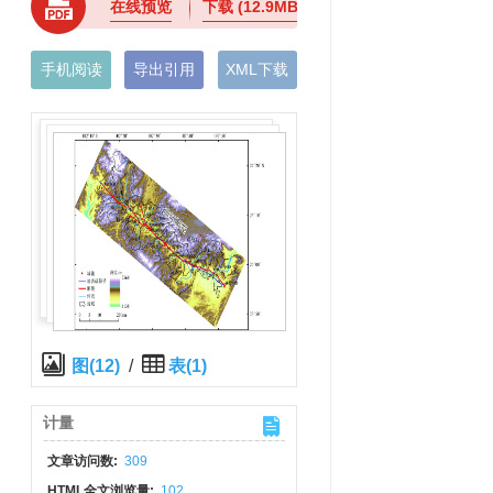
在线预览
下载
(12.9MB)
手机阅读
导出引用
XML下载
图(12)
/
表(1)
计量
文章访问数:
309
HTML全文浏览量:
102