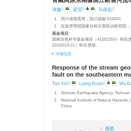
青藏高原东南缘曲江断裂河流
1
,
2
,
,
2
谭鑫
,
梁宽
,
马保起
1.
四川省地震局，四川成都 610041
2.
应急管理部国家自然灾害防治研究院，北京
基金项目:
国家自然科学基金项目（42202253）和应
ZDJ2019-21）联合资助。
详细信息
Response of the stream geom
fault on the southeastern m
1
,
2
,
,
Tan Xin
,
Liang Kuan
,
Ma B
1.
Sichuan Earthquake Agency, Sichuan
2.
National Institute of Natural Hazards
China
摘要