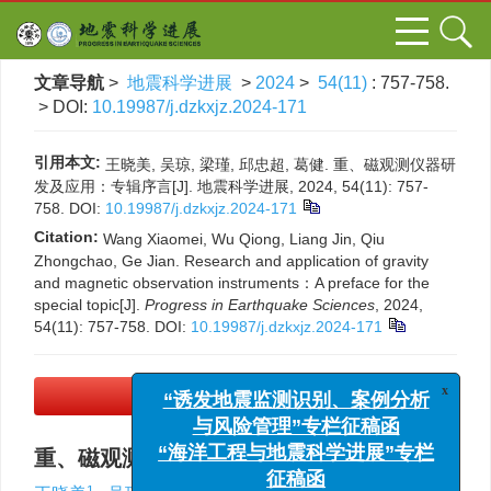
文章导航
>
地震科学进展
>
2024
>
54(11)
: 757-758.
> DOI:
10.19987/j.dzkxjz.2024-171
引用本文:
王晓美, 吴琼, 梁瑾, 邱忠超, 葛健. 重、磁观测仪器研
发及应用：专辑序言[J]. 地震科学进展, 2024, 54(11): 757-
758.
DOI:
10.19987/j.dzkxjz.2024-171
Citation:
Wang Xiaomei, Wu Qiong, Liang Jin, Qiu
Zhongchao, Ge Jian. Research and application of gravity
and magnetic observation instruments：A preface for the
special topic[J].
Progress in Earthquake Sciences
, 2024,
54(11): 757-758.
DOI:
10.19987/j.dzkxjz.2024-171
x
“诱发地震监测识别、案例分析
PDF下载
(1559 KB)
与风险管理”专栏征稿函
“海洋工程与地震科学进展”专栏
重、磁观测仪器研发及应用：专辑序言
征稿函
1
1
,
2
1, 3
4