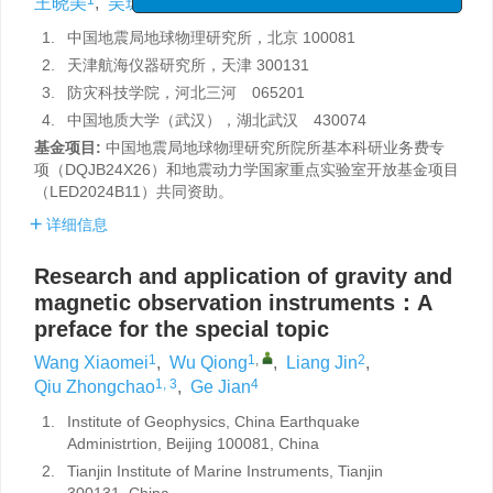
王晓美
,
吴琼
,
梁瑾
,
邱忠超
,
葛健
1.
中国地震局地球物理研究所，北京 100081
2.
天津航海仪器研究所，天津 300131
3.
防灾科技学院，河北三河 065201
4.
中国地质大学（武汉），湖北武汉 430074
基金项目:
中国地震局地球物理研究所院所基本科研业务费专
项（DQJB24X26）和地震动力学国家重点实验室开放基金项目
（LED2024B11）共同资助。
详细信息
Research and application of gravity and
magnetic observation instruments：A
preface for the special topic
1
1
,
2
Wang Xiaomei
,
Wu Qiong
,
Liang Jin
,
1, 3
4
Qiu Zhongchao
,
Ge Jian
1.
Institute of Geophysics, China Earthquake
Administrtion, Beijing 100081, China
2.
Tianjin Institute of Marine Instruments, Tianjin