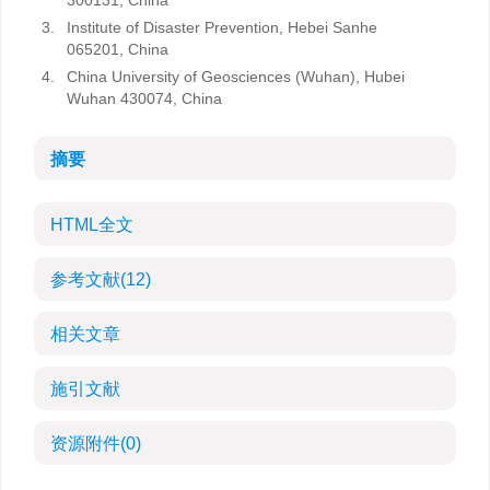
300131, China
3.
Institute of Disaster Prevention, Hebei Sanhe
065201, China
4.
China University of Geosciences (Wuhan), Hubei
Wuhan 430074, China
摘要
HTML全文
参考文献
(12)
相关文章
施引文献
资源附件
(0)