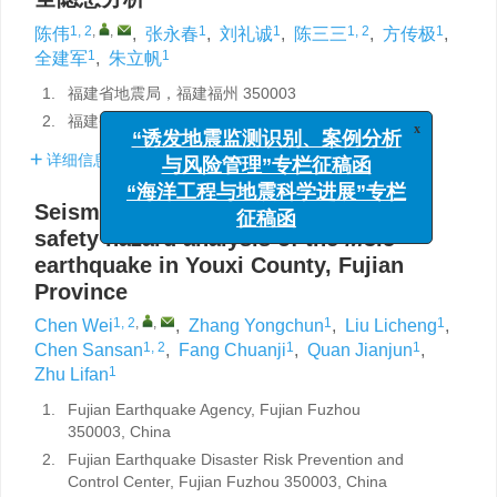
1, 2
,
,
1
1
1, 2
1
陈伟
,
张永春
,
刘礼诚
,
陈三三
,
方传极
,
1
1
全建军
,
朱立帆
1.
福建省地震局，福建福州 350003
2.
福建省震灾风险防治中心，福建福州 350003
x
“诱发地震监测识别、案例分析
详细信息
与风险管理”专栏征稿函
“海洋工程与地震科学进展”专栏
Seismic intensity survey and housing
征稿函
safety hazard analysis of the
M
3.5
earthquake in Youxi County, Fujian
Province
1, 2
,
,
1
1
Chen Wei
,
Zhang Yongchun
,
Liu Licheng
,
1, 2
1
1
Chen Sansan
,
Fang Chuanji
,
Quan Jianjun
,
1
Zhu Lifan
1.
Fujian Earthquake Agency, Fujian Fuzhou
350003, China
2.
Fujian Earthquake Disaster Risk Prevention and
Control Center, Fujian Fuzhou 350003, China