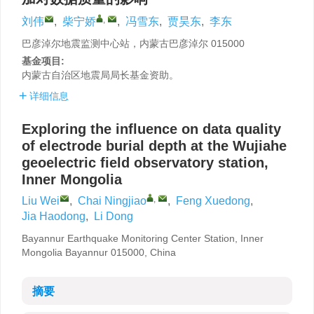
,
刘伟
,
柴宁娇
,
冯雪东
,
贾昊东
,
李东
巴彦淖尔地震监测中心站，内蒙古巴彦淖尔 015000
基金项目:
内蒙古自治区地震局局长基金资助。
详细信息
Exploring the influence on data quality
of electrode burial depth at the Wujiahe
geoelectric field observatory station,
Inner Mongolia
,
Liu Wei
,
Chai Ningjiao
,
Feng Xuedong
,
Jia Haodong
,
Li Dong
Bayannur Earthquake Monitoring Center Station, Inner
Mongolia Bayannur 015000, China
摘要