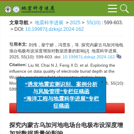
文章导航
>
地震科学进展
>
2025
>
55(10)
: 599-603.
> DOI:
10.19987/j.dzkxjz.2024-162
引用本文:
刘伟，柴宁娇，冯雪东，等. 探究内蒙古乌加河地电
场台电极布设深度增加对数据质量的影响[J]. 地震科学进展,
2025, 55(10): 599-603.
doi:
10.19987/j.dzkxjz.2024-162
Citation:
Liu W, Chai N J, Feng X D, et al. Exploring the
influence on data quality of electrode burial depth at the
Wujiahe geoelectric field observatory station, Inner
x
“诱发地震监测识别、案例分析
Mongolia[J]. Progress in Earthquake Sciences, 2025, 55(10):
与风险管理”专栏征稿函
599-603.
DOI:
10.19987/j.dzkxjz.2024-162
“海洋工程与地震科学进展”专栏
征稿函
PDF下载
(2347 KB)
探究内蒙古乌加河地电场台电极布设深度增
加对数据质量的影响