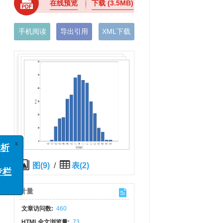
在线预览
下载
(3.5MB)
手机阅读
导出引用
XML下载
图(9)
/
表(2)
x
别、案例分析
专栏征稿函
计量
科学进展”专栏
文章访问数:
460
函
HTML全文浏览量:
73