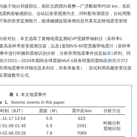
扬子地台邻接部位，南距北西西向襄樊—广济断裂带约30 km，东距
于地震构造敏感部位。台站以形变观测为主，同时配有测震仪，台站周围
可靠的形变监测能力，能准确捕捉固体潮信息并真实反映地震变形情
分析对比，本文选取了黄梅地震监测站VP宽频带倾斜仪（采样率1
）两套高采样率形变观测仪器，以及1套BBVS-60型宽频带地震计（采样率
地震事件进行时频和震相识别分析，分析所用地震事件信息如
表1
所列。同
2021—2024年期间全球震级
M
≥5.0具有明显同震响应的共计372
所用地震事件详细信息未列出，但有表备查），尝试利用高频形变仪器
应震级数学公式。
表 1
本文地震事件
e 1.
Seismic events in this paper
时刻（BJT）
震级（
M
）
震中距/km
分析方法
-11-17 13:54
5.0
623
时频分析
-01-08 01:45
6.9
1591
震相识别
-02-06 09:26
7.8
7089