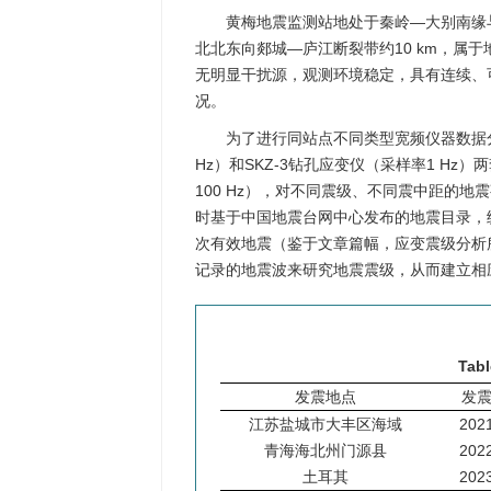
黄梅地震监测站地处于秦岭—大别南缘与
北北东向郯城—庐江断裂带约10 km，属
无明显干扰源，观测环境稳定，具有连续、
况。
为了进行同站点不同类型宽频仪器数据
Hz）和SKZ-3钻孔应变仪（采样率1 Hz
100 Hz），对不同震级、不同震中距的
时基于中国地震台网中心发布的地震目录，统计
次有效地震（鉴于文章篇幅，应变震级分析
记录的地震波来研究地震震级，从而建立相
Tabl
发震地点
发震
江苏盐城市大丰区海域
2021
青海海北州门源县
2022
土耳其
2023