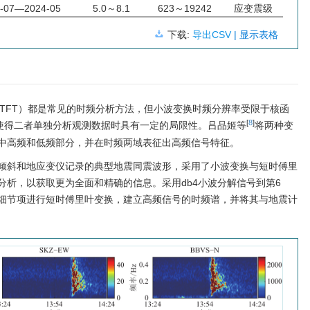
-07—2024-05
5.0～8.1
623～
19242
应变震级
下载:
导出CSV
| 显示表格
STFT）都是常见的时频分析方法，但小波变换时频分辨率受限于核函
[
8
]
使得二者单独分析观测数据时具有一定的局限性。吕品姬等
将两种变
中高频和低频部分，并在时频两域表征出高频信号特征。
倾斜和地应变仪记录的典型地震同震波形，采用了小波变换与短时傅里
分析，以获取更为全面和精确的信息。采用db4小波分解信号到第6
细节项进行短时傅里叶变换，建立高频信号的时频谱，并将其与地震计