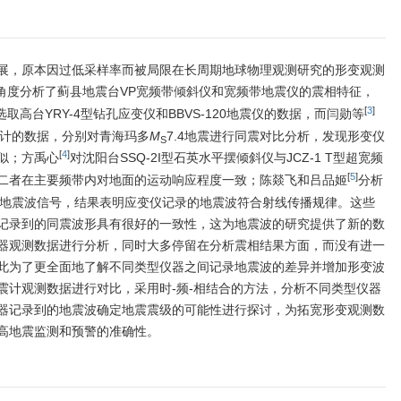
展，原本因过低采样率而被局限在长周期地球物理观测研究的形变观测
角度分析了蓟县地震台VP宽频带倾斜仪和宽频带地震仪的震相特征，
[
3
]
选取高台YRY-4型钻孔应变仪和BBVS-120地震仪的数据，而闫勋等
震计的数据，分别对青海玛多
M
7.4地震进行同震对比分析，发现形变仪
S
[
4
]
似；方禹心
对沈阳台SSQ-2I型石英水平摆倾斜仪与JCZ-1 T型超宽频
[
5
]
二者在主要频带内对地面的运动响应程度一致；陈燚飞和吕品姬
分析
录的地震波信号，结果表明应变仪记录的地震波符合射线传播规律。这些
记录到的同震波形具有很好的一致性，这为地震波的研究提供了新的数
器观测数据进行分析，同时大多停留在分析震相结果方面，而没有进一
此为了更全面地了解不同类型仪器之间记录地震波的差异并增加形变波
震计观测数据进行对比，采用时-频-相结合的方法，分析不同类型仪器
器记录到的地震波确定地震震级的可能性进行探讨，为拓宽形变观测数
高地震监测和预警的准确性。