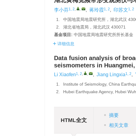
湖北黄梅宽频带形变观测仪与
1, 2
,
,
1, 2
1, 2
李小芬
,
蒋玲霞
,
印苏文
1.
中国地震局地震研究所，湖北武汉 4300
2.
湖北省地震局，湖北武汉 430071
基金项目:
中国地震局地震研究所所长基金（IS
详细信息
Data fusion analysis of br
seismometers in Huangmei,
1, 2
,
,
1, 2
Li Xiaofen
,
Jiang Lingxia
,
1.
Institute of Seismology, China Earth
2.
Hubei Earthquake Agency, Hubei Wu
摘要
HTML全文
相关文章