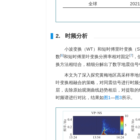
全球
2021
2. 时频分析
小波变换（WT）和短时傅里叶变换（
[
6
]
[
7
]
数
和短时傅里叶变换分辨率相对固定
，
换方法相结合，精细分解出了数字地震信号
本文为了深入探究黄梅地区高采样率地
叶变换相融合的策略，对同震信号进行时频
层，去除原始观测曲线趋势相后，对提取的
时频谱进行对比，结果如
图1
—
图3
所示。