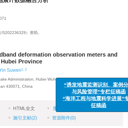
地震计数据融合分析
71
202236329）资助。
oadband deformation observation meters and
 Hubei Province
1, 2
Yin Suwen
quake Administration, Hubei Wuhan 430071, China
han 430071, China
“诱发地震监测识
HTML全文
图
(9)
表
(2)
参考文献
(13)
与风险管理”
“海洋工程与地震
施引文献
(2)
资源附件
(0)
征稿