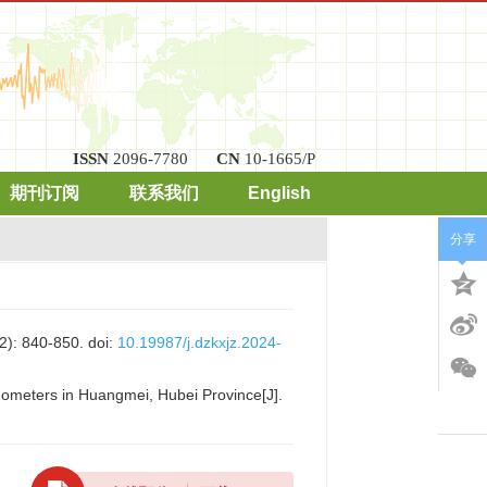
ISSN
2096-7780
CN
10-1665/P
期刊订阅
联系我们
English
分享
840-850.
doi:
10.19987/j.dzkxjz.2024-
smometers in Huangmei, Hubei Province[J].