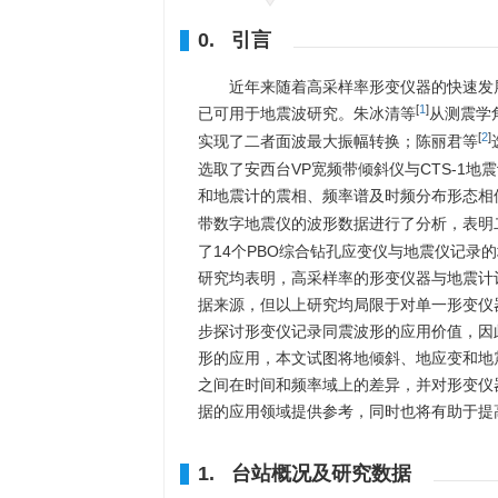
0. 引言
近年来随着高采样率形变仪器的快速发
[
1
]
已可用于地震波研究。朱冰清等
从测震学
[
2
]
实现了二者面波最大振幅转换；陈丽君等
选取了安西台VP宽频带倾斜仪与CTS-1地
和地震计的震相、频率谱及时频分布形态相
带数字地震仪的波形数据进行了分析，表明
了14个PBO综合钻孔应变仪与地震仪记
研究均表明，高采样率的形变仪器与地震计
据来源，但以上研究均局限于对单一形变仪
步探讨形变仪记录同震波形的应用价值，因
形的应用，本文试图将地倾斜、地应变和地
之间在时间和频率域上的差异，并对形变仪
据的应用领域提供参考，同时也将有助于提
1. 台站概况及研究数据