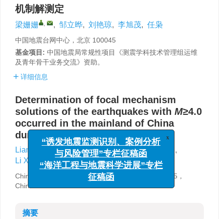
机制解测定
,
梁姗姗
,
邹立晔
,
刘艳琼
,
李旭茂
,
任枭
中国地震台网中心，北京 100045
基金项目:
中国地震局常规性项目《测震学科技术管理组运维
及青年骨干业务交流》资助。
详细信息
Determination of focal mechanism
solutions of the earthquakes with
M
≥4.0
occurred in the mainland of China
during March to June 2024
x
“诱发地震监测识别、案例分析
,
Liang Shanshan
,
Zou Liye
,
Liu Yanqiong
,
与风险管理”专栏征稿函
Li Xumao
,
Ren Xiao
“海洋工程与地震科学进展”专栏
China Earthquake Networks Center，Beijing 100045，
征稿函
China
摘要