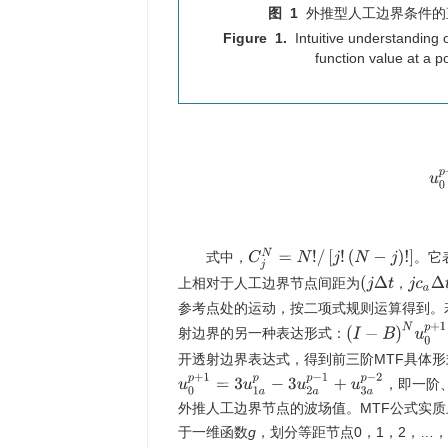
图 1
外推型人工边界条件的
Figure 1.
Intuitive understanding o
function value at a p
u
0
C
j
N
=
N
!
/
[
j
!
(
N
−
j
)
!
]
式中，
。它
(
j
Δ
t
，
j
c
a
Δ
t
)
上相对于人工边界节点间距为
，
参考点处的运动，按二项式规则运算得到。
(
I
−
B
)
N
u
0
p
+
1
=
0
射边界的另一种表达形式：
开透射边界表达式，得到前三阶MTF具体
u
0
p
+
1
=
3
u
1
a
p
−
3
u
2
a
p
−
1
+
u
3
a
p
−
2
，即一阶
外推人工边界节点的波场值。MTF公式实
于一维函数
g
，划分等距节点0，1，2，…