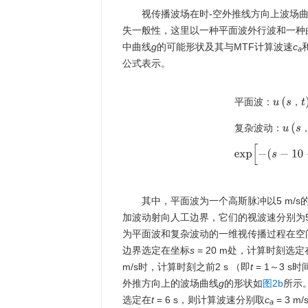
视传播波场在时-空外推线方向上波场
失一般性，这里以一种平面波外行波和一种
中曲线
g
的可能形状及其与MTF计算波速
c
a
公式表示。
平
面
波
：
u
(
s
，
t
)
=
平
面
波
：
，
复
杂
波
动
：
其中，平面波为一个高斯脉冲以5 m/
加波动射向人工边界，它们的视波速分别为5 m/s，
为平面波和复杂波动的一维视传播过程在空间
边界选定在坐标
s
= 20 m处，计算时刻选定
m/s时，计算时刻之前2 s （即
t
= 1～3 s
外推方向上的波场曲线
g
的形状如
图2b
所示
选定在
t
= 6 s，则计算波速分别取
c
= 3 m
a