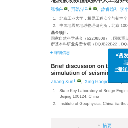
地震波动数值模拟中人工边界
1
,
2
,
,
2
张恂
,
邢浩洁
,
曾睿煊
,
李
1.
北京工业大学，桥梁工程安全与韧性全国重
2.
中国地震局地球物理研究所，北京 1000
基金项目:
国家自然科学基金（52208508），国家重
所基本科研业务费专项（DQJB22B22，DQ
详细信息
Brief discussion on the arti
“诱发地震监
simulation of seismic wave
与风险管
1
,
2
,
,
Zhang Xun
,
Xing Haojie
,
Z
“海洋工程与
1.
State Key Laboratory of Bridge Engine
Beijing 100124, China
2.
Institute of Geophysics, China Earthq
摘要