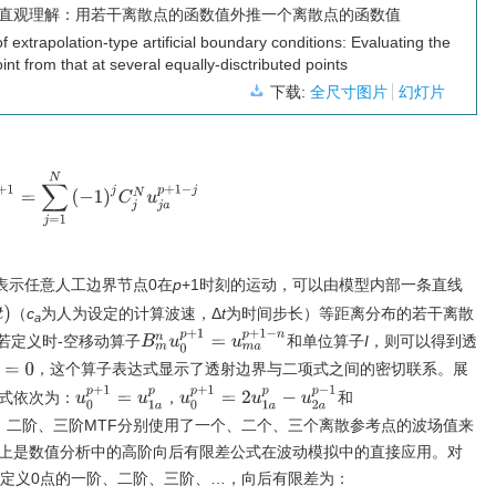
直观理解：用若干离散点的函数值外推一个离散点的函数值
f extrapolation-type artificial boundary conditions: Evaluating the
oint from that at several equally-disctributed points
下载:
全尺寸图片
幻灯片
p
+
1
=
∑
j
=
1
N
(
−
1
)
j
C
j
N
u
j
a
p
+
1
−
j
表示任意人工边界节点0在
p
+1时刻的运动，可以由模型内部一条直线
（
c
为人为设定的计算波速，Δ
t
为时间步长）等距离分布的若干离散
a
B
m
n
u
0
p
+
1
=
u
m
a
p
+
1
−
n
若定义时-空移动算子
和单位算子
I
，则可以得到透
，这个算子表达式显示了透射边界与二项式之间的密切联系。展
u
0
p
+
1
=
u
1
a
p
u
0
p
+
1
=
2
u
1
a
p
−
u
2
a
p
−
1
形式依次为：
，
和
、二阶、三阶MTF分别使用了一个、二个、三个离散参考点的波场值来
质上是数值分析中的高阶向后有限差公式在波动模拟中的直接应用。对
，定义0点的一阶、二阶、三阶、…，向后有限差为：