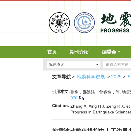
首页
期刊介绍
编委会
文章导航
>
地震科学进展
>
2025
>
5
引用本文:
张恂，邢浩洁，曾睿煊，等. 地震波动数
078
Citation:
Zhang X, Xing H J, Zeng R X, et a
Progress in Earthquake Sciences