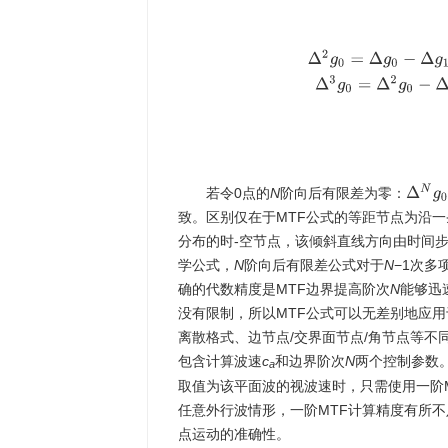
Δ
g
0
=
g
0
−
g
1
Δ
2
g
0
=
Δ
g
0
Δ
N
g
0
若令0点的
N
阶向后有限差为零：
致。区别仅在于MTF公式的等距节点为沿
分布的时-空节点，该倾斜直线方向由时间
学公式，
N
阶向后有限差公式对于
N
−1次多
确的代数精度是MTF边界提高阶次
N
能够迅
没有限制，所以MTF公式可以无差别地应用
离散格式、边节点/交界面节点/角节点等不
包含计算波速
c
和边界阶次
N
两个控制参数
a
取值为该平面波的视波速时，只需使用一阶M
任意外行波情形，一阶MTF计算精度有所
点运动的准确性。