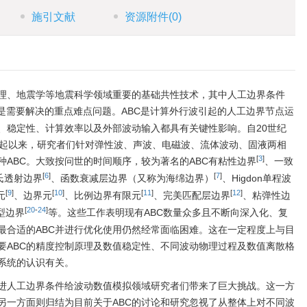
施引文献
资源附件
(0)
理、地震学等地震科学领域重要的基础共性技术，其中人工边界条件
是需要解决的重点难点问题。ABC是计算外行波引起的人工边界节点运
、稳定性、计算效率以及外部波动输入都具有关键性影响。自20世纪
兴起以来，研究者们针对弹性波、声波、电磁波、流体波动、固液两相
[
3
]
ABC。大致按问世的时间顺序，较为著名的ABC有粘性边界
、一致
[
6
]
[
7
]
氏透射边界
、函数衰减层边界（又称为海绵边界）
、Higdon单程波
[
9
]
[
10
]
[
11
]
[
12
]
元
、边界元
、比例边界有限元
、完美匹配层边界
、粘弹性边
[
20
-
24
]
型边界
等。这些工作表明现有ABC数量众多且不断向深入化、复
最合适的ABC并进行优化使用仍然经常面临困难。这在一定程度上与目
要ABC的精度控制原理及数值稳定性、不同波动物理过程及数值离散格
系统的认识有关。
进人工边界条件给波动数值模拟领域研究者们带来了巨大挑战。这一方
另一方面则归结为目前关于ABC的讨论和研究忽视了从整体上对不同波