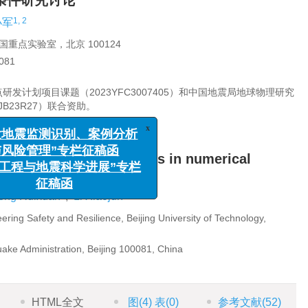
条件研究讨论
1, 2
小军
点实验室，北京 100124
81
点研发计划项目课题（2023YFC3007405）和中国地震局地球物理研究
JB23R27）联合资助。
ficial boundary conditions in numerical
x
测识别、案例分析
 motion
理”专栏征稿函
2
1, 2
eng Ruixuan
,
Li Xiaojun
地震科学进展”专栏
ering Safety and Resilience, Beijing University of Technology,
征稿函
uake Administration, Beijing 100081, China
HTML全文
图
(4)
表
(0)
参考文献
(52)