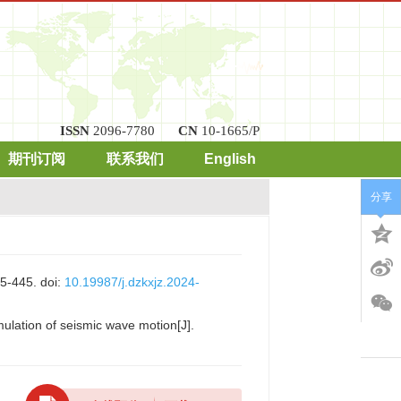
ISSN
2096-7780
CN
10-1665/P
期刊订阅
联系我们
English
分享
445.
doi:
10.19987/j.dzkxjz.2024-
imulation of seismic wave motion[J].