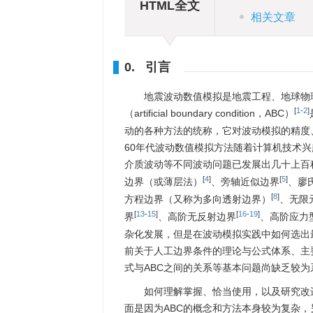
HTML全文
相关文章
0. 引言
地震波动数值模拟是地震工程、地球物
[
1
-
2
]
（artificial boundary condition，ABC）
动的各种方法的统称，它对波动模拟的精度
60年代波动数值模拟方法随着计算机技术
介质波动等不同波动问题已发展出几十上百种
[
4
]
[
5
]
边界（或薄层法）
、旁轴近似边界
、廖
[
8
]
方程边界（又称为多向透射边界）
、无限
[
13
-
15
]
[
16
-
19
]
界
、高阶无反射边界
、高阶应力
杂化发展，但是在波动模拟实践中如何选出
前关于人工边界条件的理论与公式体系、主
式与ABC之间的关系等基本问题尚缺乏较为
如何理解掌握、恰当使用，以及研究改
面是因为ABC的概念和方法本身较为复杂，