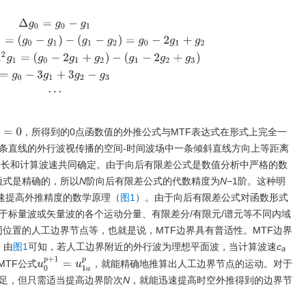
−
Δ
g
1
=
(
g
0
−
g
1
)
−
(
g
1
−
g
2
)
=
g
0
−
2
g
1
+
g
2
Δ
3
g
0
=
Δ
2
g
0
−
Δ
2
g
1
=
(
g
0
−
2
g
1
+
g
2
)
−
(
=
0
，所得到的0点函数值的外推公式与MTF表达式在形式上完全一
一条直线的外行波视传播的空间-时间波场中一条倾斜直线方向上等距离
步长和计算波速共同确定。由于向后有限差公式是数值分析中严格的数
项式是精确的，所以
N
阶向后有限差公式的代数精度为
N
−1阶。这种明
速提高外推精度的数学原理（
图1
）。由于向后有限差公式对函数形式
于标量波或矢量波的各个运动分量、有限差分/有限元/谱元等不同内域
同位置的人工边界节点等，也就是说，MTF边界具有普适性。MTF边界
。由
图1
可知，若人工边界附近的外行波为理想平面波，当计算波速
c
a
u
0
p
+
1
=
u
1
a
p
TF公式
，就能精确地推算出人工边界节点的运动。对于
不足，但只需适当提高边界阶次
N
，就能迅速提高时空外推得到的边界节