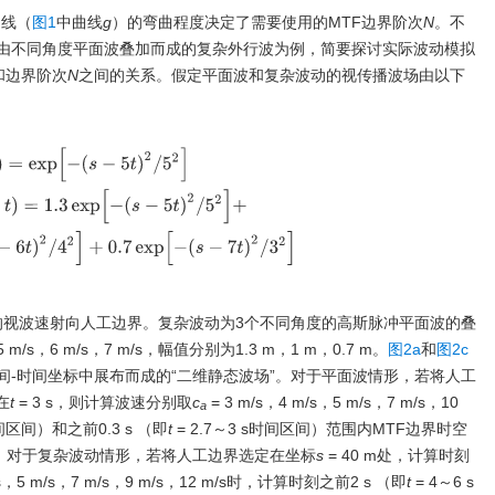
曲线（
图1
中曲线
g
）的弯曲程度决定了需要使用的MTF边界阶次
N
。不
由不同角度平面波叠加而成的复杂外行波为例，简要探讨实际波动模拟
和边界阶次
N
之间的关系。假定平面波和复杂波动的视传播波场由以下
exp
[
−
(
s
−
5
t
)
2
/
5
2
]
复
杂
波
动
：
u
(
s
，
t
)
=
1.3
exp
[
−
(
s
−
5
t
)
2
/
5
2
]
+
exp
[
−
(
s
−
10
−
6
t
，
s的视波速射向人工边界。复杂波动为3个不同角度的高斯脉冲平面波的叠
6 m/s，7 m/s，幅值分别为1.3 m，1 m，0.7 m。
图2a
和
图2c
-时间坐标中展布而成的“二维静态波场”。对于平面波情形，若将人工
在
t
= 3 s，则计算波速分别取
c
= 3 m/s，4 m/s，5 m/s，7 m/s，10
a
时间区间）和之前0.3 s （即
t
= 2.7～3 s时间区间）范围内MTF边界时空
。对于复杂波动情形，若将人工边界选定在坐标
s
= 40 m处，计算时刻
/s，5 m/s，7 m/s，9 m/s，12 m/s时，计算时刻之前2 s （即
t
= 4～6 s