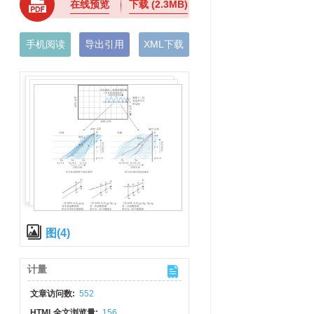
在线预览
下载
(2.3MB)
手机阅读
导出引用
XML下载
图(4)
计量
文章访问数:
552
HTML全文浏览量:
156