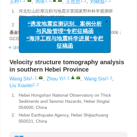
1, 2
,
1, 2
,
,
1, 2
1, 2
王时
,
周依
,
王思思
,
刘晓磊
1.
河北红山巨厚沉积与地震灾害国家野外科学观测研
究站，河北邢台 054000
x
2.
河北省地震局，河北石家庄 050021
“诱发地震监测识别、案例分析
与风险管理”专栏征稿函
基金项目:
河北省地震科技星火计划（DZ2023120700006；
DZ2024111400001；DZ2024112100001）资助。
“海洋工程与地震科学进展”专栏
征稿函
详细信息
Velocity structure tomography analysis
in southern Hebei Province
1, 2
,
1, 2
,
,
1, 2
Wang Shi
,
Zhou Yi
,
Wang Sisi
,
1, 2
Liu Xiaolei
1.
Hebei Hongshan National Observatory on Thick
Sediments and Seismic Hazards, Hebei Xingtai
054000, China
2.
Hebei Earthquake Agency, Hebei Shijiazhuang
050021, China