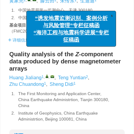
黄家亮
,
滕云田
,
朱传东
,
生迪迪
1.
中国地震局第一监测中心，天津 300180
2.
中国地震局地球物理研究所，北京 100081
x
“诱发地震监测识别、案例分析
基金项目:
中国地震局第一监测中心科技创新主任基金
与风险管理”专栏征稿函
（FMC202313，FMC2022001，FMC202311）资助。
“海洋工程与地震科学进展”专栏
详细信息
征稿函
Quality analysis of the
Z
-component
data produced by dense magnetometer
arrays
1
,
,
2
Huang Jialiang
,
Teng Yuntian
,
1
1
Zhu Chuandong
,
Sheng Didi
1.
The First Monitoring and Application Center,
China Earthquake Administrtion, Tianjin 300180,
China
2.
Institute of Geophysics, China Earthquake
Administrtion, Beijing 100081, China