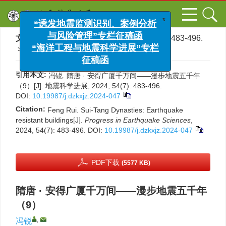
x
“诱发地震监测识别、案例分析
文章导航
>
地震科学进展
>
2024
>
54(7)
: 483-496.
与风险管理”专栏征稿函
> DOI:
10.19987/j.dzkxjz.2024-047
“海洋工程与地震科学进展”专栏
征稿函
引用本文:
冯锐. 隋唐 · 安得广厦千万间——漫步地震五千年
（9）[J]. 地震科学进展, 2024, 54(7): 483-496.
DOI:
10.19987/j.dzkxjz.2024-047
Citation:
Feng Rui. Sui-Tang Dynasties: Earthquake
resistant buildings[J].
Progress in Earthquake Sciences
,
2024, 54(7): 483-496.
DOI:
10.19987/j.dzkxjz.2024-047
PDF下载
(5577 KB)
隋唐 · 安得广厦千万间——漫步地震五千年
（9）
,
冯锐