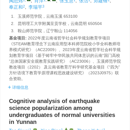
陶思炜
,
肖萍
,
张玉慧
,
张洁
,
郑建锋
,
2
3
奉正和
,
李瑞平
1.
玉溪师范学院，云南玉溪 653100
2.
昆明理工大学附属呈贡学校，云南昆明 650504
3.
鞍山师范学院，辽宁鞍山 114056
基金项目:
2022年度云南省哲学社会科学规划教育学项目
《STEAM教育理念下云南应用型本科师范院校小学全科教师培
养模式研究》（AC22009）、2023年度云南省哲学社会科学规
划教育学项目《基于铸牢中华民族共同体意识的云南“国门高校
”总体国家安全观教育实践研究》（AC23006）、玉溪师范学院
教改项目（2202） 及云南省教育厅科学研究基金项目《“四为”
方针语境下教育学原理课程思政建设研究》（2023J0975）联
合资助。
详细信息
Cognitive analysis of earthquake
science popularization among
undergraduates of normal universities
in Yunnan
1
,
1
,
,
1