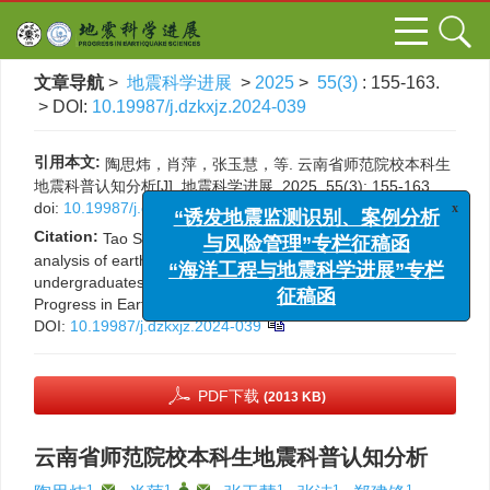
文章导航
>
地震科学进展
>
2025
>
55(3)
: 155-163.
> DOI:
10.19987/j.dzkxjz.2024-039
引用本文:
陶思炜，肖萍，张玉慧，等. 云南省师范院校本科生
地震科普认知分析[J]. 地震科学进展, 2025, 55(3): 155-163.
x
“诱发地震监测识别、案例分析
doi:
10.19987/j.dzkxjz.2024-039
与风险管理”专栏征稿函
Citation:
Tao S W, Xiao P, Zhang Y H, et al. Cognitive
“海洋工程与地震科学进展”专栏
analysis of earthquake science popularization among
undergraduates of normal universities in Yunnan[J].
征稿函
Progress in Earthquake Sciences, 2025, 55(3): 155-163.
DOI:
10.19987/j.dzkxjz.2024-039
PDF下载
(2013 KB)
云南省师范院校本科生地震科普认知分析
1
,
1
,
,
1
1
1