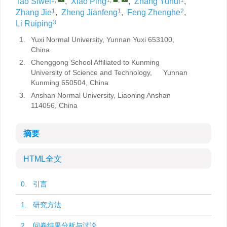
Tao Siwei
,
Xiao Ping
,
Zhang Yuhui
,
1
1
2
Zhang Jie
,
Zheng Jianfeng
,
Feng Zhenghe
,
3
Li Ruiping
1.
Yuxi Normal University, Yunnan Yuxi 653100,
China
2.
Chenggong School Affiliated to Kunming
University of Science and Technology, Yunnan
Kunming 650504, China
3.
Anshan Normal University, Liaoning Anshan
114056, China
摘要
HTML全文
0. 引言
1. 研究方法
2. 问卷结果分析与讨论