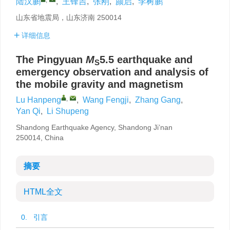
陆汉鹏
,
王锋吉
,
张刚
,
颜启
,
李树鹏
山东省地震局，山东济南 250014
详细信息
The Pingyuan
M
5.5 earthquake and
S
emergency observation and analysis of
the mobile gravity and magnetism
,
Lu Hanpeng
,
Wang Fengji
,
Zhang Gang
,
Yan Qi
,
Li Shupeng
Shandong Earthquake Agency, Shandong Ji’nan
250014, China
摘要
HTML全文
0. 引言