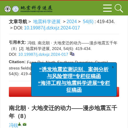
文章导航
>
地震科学进展
>
2024
>
54(6)
: 419-434.
> DOI:
10.19987/j.dzkxjz.2024-017
引用本文:
冯锐. 南北朝 · 大地变迁的动力——漫步地震五千年
（8）[J]. 地震科学进展, 2024, 54(6): 419-434.
DOI:
10.19987/j.dzkxjz.2024-017
Citation:
Feng Rui. North-Southern Dynasties: Crustal
stress fields[J].
Progress in Earthquake Sciences
, 2024,
x
“诱发地震监测识别、案例分析
54(6): 419-434.
DOI:
10.19987/j.dzkxjz.2024-017
与风险管理”专栏征稿函
“海洋工程与地震科学进展”专栏
征稿函
PDF下载
(3786 KB)
南北朝 · 大地变迁的动力——漫步地震五千
年（8）
,
冯锐