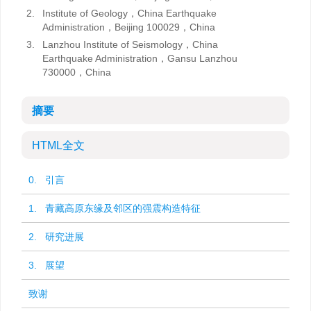
2.
Institute of Geology，China Earthquake
Administration，Beijing 100029，China
3.
Lanzhou Institute of Seismology，China
Earthquake Administration，Gansu Lanzhou
730000，China
摘要
HTML全文
0. 引言
1. 青藏高原东缘及邻区的强震构造特征
2. 研究进展
3. 展望
致谢