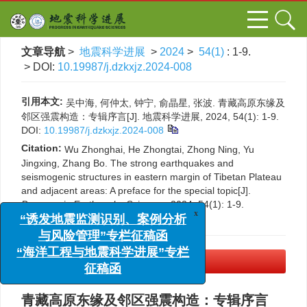
文章导航
>
地震科学进展
>
2024
>
54(1)
: 1-9.
> DOI:
10.19987/j.dzkxjz.2024-008
引用本文:
吴中海, 何仲太, 钟宁, 俞晶星, 张波. 青藏高原东缘及
邻区强震构造：专辑序言[J]. 地震科学进展, 2024, 54(1): 1-9.
DOI:
10.19987/j.dzkxjz.2024-008
Citation:
Wu Zhonghai, He Zhongtai, Zhong Ning, Yu
Jingxing, Zhang Bo. The strong earthquakes and
seismogenic structures in eastern margin of Tibetan Plateau
and adjacent areas: A preface for the special topic[J].
Progress in Earthquake Sciences
, 2024, 54(1): 1-9.
DOI:
10.19987/j.dzkxjz.2024-008
x
“诱发地震监测识别、案例分析
与风险管理”专栏征稿函
“海洋工程与地震科学进展”专栏
PDF下载
(2738 KB)
征稿函
青藏高原东缘及邻区强震构造：专辑序言