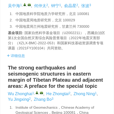
1
,
,
2
1
2
3
吴中海
,
何仲太
,
钟宁
,
俞晶星
,
张波
1.
中国地质科学院地质力学研究所，北京 100081
2.
中国地震局地质研究所，北京 100029
3.
中国地震局兰州地震研究所，甘肃兰州 730000
基金项目:
国家自然科学基金项目（U2002211），西藏自治区
第1次全国自然灾害综合风险普查项目（2022年地震灾害部
分）（XZLX-BMC-2022-053）和国家科技基础资源调查专项
课题（2021FY100104）共同资助。
详细信息
The strong earthquakes and
seismogenic structures in eastern
margin of Tibetan Plateau and adjacent
areas: A preface for the special topic
1
,
,
2
1
Wu Zhonghai
,
He Zhongtai
,
Zhong Ning
,
2
3
Yu Jingxing
,
Zhang Bo
1.
Institute of Geomechanics，Chinese Academy of
Geological Sciences，Beijing 100081，China