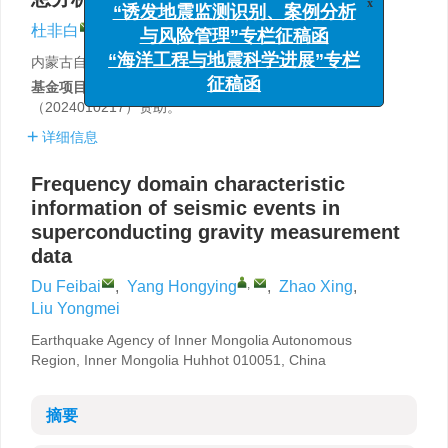
x
“诱发地震监测识别、案例分析
,
杜非白
,
杨红樱
,
赵星
,
刘永梅
与风险管理”专栏征稿函
内蒙古自治区地震局，内蒙古呼和浩特 010051
“海洋工程与地震科学进展”专栏
基金项目:
中国地震局2024年震情跟踪定向工作任务
征稿函
（2024010217）资助。
详细信息
Frequency domain characteristic
information of seismic events in
superconducting gravity measurement
data
,
Du Feibai
,
Yang Hongying
,
Zhao Xing
,
Liu Yongmei
Earthquake Agency of Inner Mongolia Autonomous
Region, Inner Mongolia Huhhot 010051, China
摘要