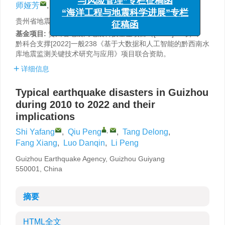
,
师娅芳
,
邱鹏
,
唐德龙
,
方相
,
罗丹芩
,
李鹏
“海洋工程与地震科学进展”专栏
征稿函
贵州省地震局，贵州贵阳 550001
基金项目:
贵州省地震局地震科技基金项目（[2023]05号）、
黔科合支撑[2022]一般238《基于大数据和人工智能的黔西南水
库地震监测关键技术研究与应用》项目联合资助。
详细信息
Typical earthquake disasters in Guizhou
during 2010 to 2022 and their
implications
,
Shi Yafang
,
Qiu Peng
,
Tang Delong
,
Fang Xiang
,
Luo Danqin
,
Li Peng
Guizhou Earthquake Agency, Guizhou Guiyang
550001, China
摘要
HTML全文