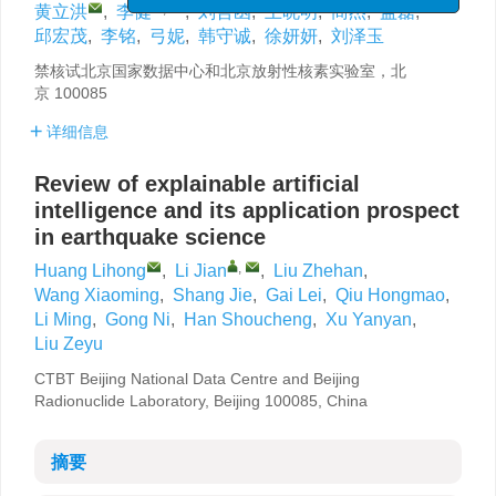
,
黄立洪
,
李健
,
刘哲函
,
王晓明
,
商杰
,
盖磊
,
邱宏茂
,
李铭
,
弓妮
,
韩守诚
,
徐妍妍
,
刘泽玉
禁核试北京国家数据中心和北京放射性核素实验室，北
京 100085
详细信息
Review of explainable artificial
intelligence and its application prospect
in earthquake science
,
Huang Lihong
,
Li Jian
,
Liu Zhehan
,
Wang Xiaoming
,
Shang Jie
,
Gai Lei
,
Qiu Hongmao
,
Li Ming
,
Gong Ni
,
Han Shoucheng
,
Xu Yanyan
,
Liu Zeyu
CTBT Beijing National Data Centre and Beijing
Radionuclide Laboratory, Beijing 100085, China
摘要