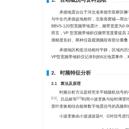
1. 台站概况与资料选取
承德地震台位于河北省承德市双桥区狮
与中生代承德盆地相邻，北靠燕窝铺—周台
BBVS-120型宽频带地震计，频带宽度为
0.0
而言，VP 型宽频带倾斜仪频带宽度要提高 20
测精度良好。两种仪器观测频段有部分重叠
承德地区构造活动相对平静，区域内历史
VP型宽频带倾斜仪记录到的6次地震事件
2. 时频特征分析
2.1 算法及原理
时频分析方法是研究非平稳随机信号的
[
11
]
[
15
]
。吕品姬等
利用小波变换与短时傅里
里叶变换相结合能将数字地震信号的高频和
小波变换由小波滤波器
H
、
G
对信号进