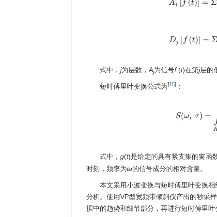
A
j
[
f
(
t
)
]
=
D
j
[
f
(
t
)
]
=
式中，
j
为层数，
A
为信号
f
(
t
)在第
j
层的
j
[
15
]
短时傅里叶变换公式为
：
S
(
ω
,
τ
)
=
式中，
g
(
t
)是给定的具有紧支集的窗函
时刻，频率为
ω
的信号成分的相对含量。
本文采用小波变换与短时傅里叶变换相
分析。使用VP型宽频带倾斜仪产出的秒采
据中的趋势和细节部分，再进行短时傅里叶