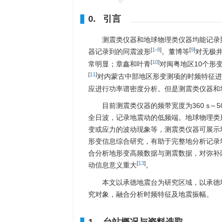
0. 引言
测震类仪器和地球物理类仪器均能记录
[
1
-
8
]
[
9
]
器记录到的同震波形
。董博等
对无极
[
10
]
常明显；章鑫和叶青
对闽粤地区10个形
[
11
]
对内蒙古中部地区形变测项的时频特征进
应进行功率谱密度分析。但是测震类仪器和
目前测震类仪器的频带宽度为360 s～
全日波，记录地震动的低频端。地球物理类
变或应力的波动现象等，测震类仪器可展示
形变信息综合研究，有助于完整地分析记录
合分析地形变高频数据与测震数据，对弥补
[
13
]
动信息意义重大
。
本文以承德地震台为研究区域，以承德地震
究对象，融合分析时频特征及地震振幅。