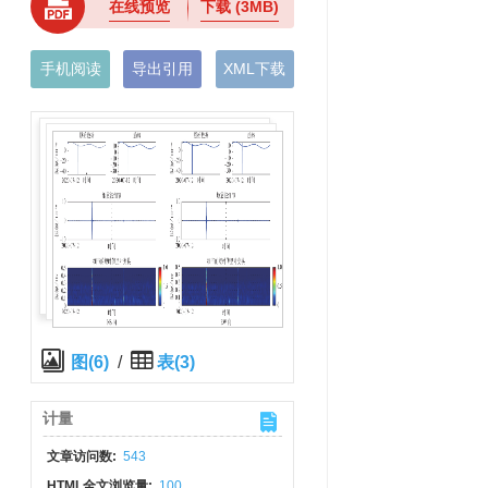
在线预览
下载
(3MB)
手机阅读
导出引用
XML下载
图(6)
/
表(3)
计量
文章访问数:
543
HTML全文浏览量:
100