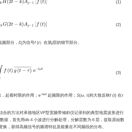
Σ
k
H
(
2
t
−
k
)
A
j
−
1
[
f
(
t
)
]
(1)
Σ
k
G
(
2
t
−
k
)
A
j
−
1
[
f
(
t
)
]
(2)
低频部分，
D
为信号
f
(
t
）在第
j
层的细节部分。
j
∫
R
f
(
t
)
g
(
t
−
τ
)
¯
e
−
i
ω
t
(3)
−i
ωt
数，起着时限的作用；e
起频限的作用；
S
(
ω
,
τ
)则大致反映
f
(
t
) 在
τ
结合的方法对承德地区VP型宽频带倾斜仪记录到的典型地震波形进行
样数据，首先用db４小波进行分解处理，分解层数为６层，提取原始数
变换，获得高频信号的频谱特征及能量在不同频段的分布。