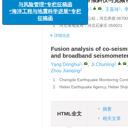
承德地区宽频带倾斜仪与宽频
1
,
2
,
,
1
杨东辉
,
纪春玲
,
王嘉琦
,
1.
承德地震监测中心站，河北承德 06700
x
“诱发地震监测识别、案例分析
2.
河北省地震局，河北石家庄 050021
与风险管理”专栏征稿函
详细信息
“海洋工程与地震科学进展”专栏
征稿函
Fusion analysis of co-seis
and broadband seismometer
1
,
2
,
,
Yang Donghui
,
Ji Chunling
1
Zhou Jianqing
1.
Chengde Earthquake Monitoring Cent
2.
Hebei Earthquake Agency, Hebei Shij
摘要
HTML全文
相关文章