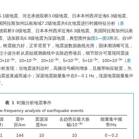
1级地震、河北承德双桥3.0级地震、日本本州西岸近海6.3级地震、
美国阿拉斯加州以南海域7.2级地震共6次地震进行时频特征分析（
表
德双桥3.0级地震、日本本州西岸近海6.3级地震、美国阿拉斯加州以南
地震、汤加群岛6.9级地震为深源地震，典型图件如
图1
—
图3
所示。自VP
，映震能力好，正常背景下，地震波数据曲线光滑，固体潮清晰可见，
过小波分析从原始观测曲线中去除趋势项后，细节部分可显现同震波
−3
−3
−3
−3
−3
−3
×10
″、10×10
″、20×10
″、5×10
″、5×10
″、100×10
″（
表
分析发现：当地震波到达时，高频信号瞬间增多，且频带响应较宽，为
随地震波衰减而减小；深源地震能量集中在0～0.1 Hz，浅源地震能量集中
育。
表 1
时频分析地震事件
e-frequency analysis of earthquake events
级
震中
震源深
去趋势后最大振
能量集中频
−3
M
）
距/km
度/km
幅/10
″
带/Hz
.1
144
10
10
0～0.2