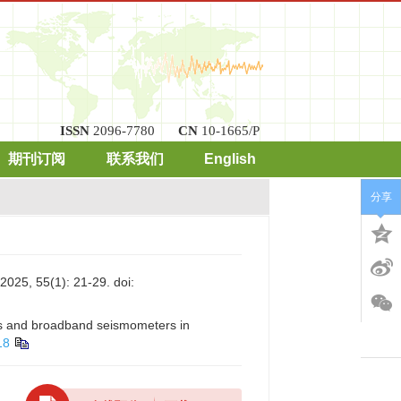
ISSN
2096-7780
CN
10-1665/P
期刊订阅
联系我们
English
分享
5(1): 21-29.
doi:
ers and broadband seismometers in
18