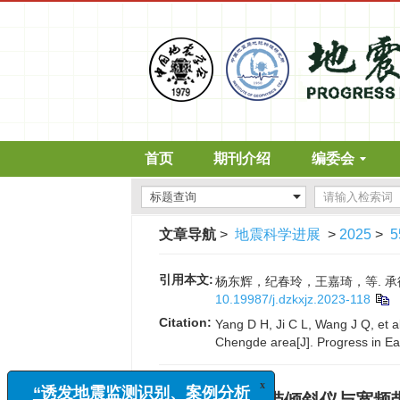
首页
期刊介绍
编委会
文章导航
>
地震科学进展
>
2025
>
5
引用本文:
杨东辉，纪春玲，王嘉琦，等. 承德地区
10.19987/j.dzkxjz.2023-118
Citation:
Yang D H, Ji C L, Wang J Q, et 
Chengde area[J]. Progress in Ea