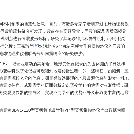
到不同频率的地震动信息。目前，有诸多专家学者研究过地球物理类仪
井同震响应特征分析发现，震前存在高频异常，同震响应及震后高频异
变观测点进行同震波形分析，研究了其记录特点和传导机制；张小艳等
[
12
]
行分析；王嘉琦等
对河北省6个台站宽频带垂直摆倾斜仪的同震响
地球物理类仪器联合分析同震响应的研究较少。
50 Hz，记录地震动的高频端。地形变仪器记录的为固体潮的半日波和
形变学科数字化仪器可观测到地震传播过程中的一些特征，如倾斜、应
地震震源较充分的信息，测震类仪器展现的地震震源信息与形变学科地
地震动信息。从测震学科层面分析定点形变学科的地震动波形数据，融
两类观测仪器的空白区、实现不同学科的优势互补及获取更丰富的地震
台BBVS-120型宽频带地震计和VP 型宽频带倾斜仪产出数据为研