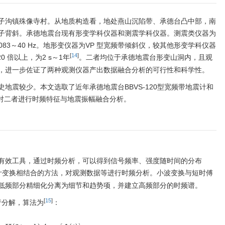
子沟镇殊像寺村。从地质构造看，地处燕山沉陷带、承德台凸中部，南
子背斜。承德地震台现有形变学科仪器和测震学科仪器。测震类仪器为
083
～40 Hz。地形变仪器为VP 型宽频带倾斜仪，较其他形变学科仪器
[
14
]
 倍以上，为2 s～1年
。二者均位于承德地震台形变山洞内，且观
，进一步佐证了两种观测仪器产出数据融合分析的可行性和科学性。
地震较少。本文选取了近年承德地震台BBVS-120型宽频带地震计和
，对二者进行时频特征与地震振幅融合分析。
有效工具，通过时频分析，可以得到信号频率、强度随时间的分布
叶变换相结合的方法，对观测数据等进行时频分析。小波变换与短时傅
低频部分精细化分离为细节和趋势项，并建立高频部分的时频谱。
[
15
]
行分解，算法为
：