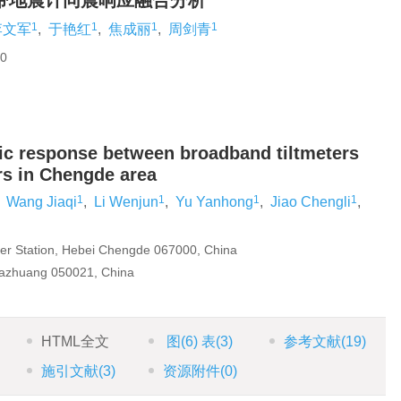
带地震计同震响应融合分析
1
1
1
1
李文军
,
于艳红
,
焦成丽
,
周剑青
0
mic response between broadband tiltmeters
s in Chengde area
1
1
1
1
,
Wang Jiaqi
,
Li Wenjun
,
Yu Yanhong
,
Jiao Chengli
,
er Station, Hebei Chengde 067000, China
iazhuang 050021, China
HTML全文
图
(6)
表
(3)
参考文献
(19)
施引文献
(3)
资源附件
(0)