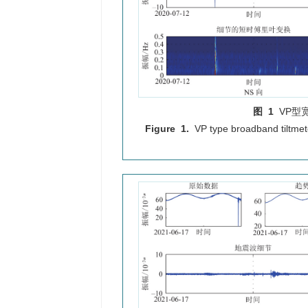
图 1
VP型
Figure 1.
VP type broadband tiltme