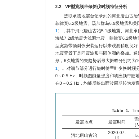
2.2 VP型宽频带倾斜仪时频特征分析
选取承德地震台记录到的河北唐山古冶5.
菲律宾6.2级地震、汤加群岛6.9级地震和
1
），其中河北唐山古冶5.1级地震、河北承
海域7.2级地震为浅源地震，菲律宾6.2级
型宽频带倾斜仪安装运行以来观测精度良好
地震背景下是同震波形与固体潮的叠加。通
形，6次地震的去趋势后最大振幅分别约为10
1
）。对细节部分进行短时傅里叶变换时频
0～0.5 Hz，时频图能量强度和响应频带
在0～0.2 Hz，均能反映出面波周期较为发
Table 1.
Tim
震
发震地点
发震时间
（
2020-07-
河北唐山古冶
5
12