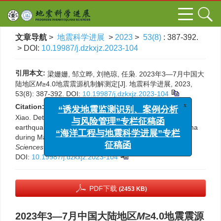
文章导航
>
地震科学进展
>
2023
>
53(8)
: 387-392.
> DOI:
10.19987/j.dzkxjz.2023-104
引用本文:
梁姗姗, 邹立晔, 刘艳琼, 任枭. 2023年3—7月中国大
陆地区
M
≥4.0地震震源机制解测定[J]. 地震科学进展, 2023,
53(8): 387-392.
DOI:
10.19987/j.dzkxjz.2023-104
x
“诱发地震监测识别、案例分析
Citation:
Liang Shanshan, Zou Liye, Liu Yanqiong, Ren
与风险管理”专栏征稿函
Xiao. Determination of focal mechanism solutions of the
earthquakes with
M
≥4.0 occurred in the mainland of China
“海洋工程与地震科学进展”专栏
during March to July 2023[J].
Progress in Earthquake
征稿函
Sciences
, 2023, 53(8): 387-392.
DOI:
10.19987/j.dzkxjz.2023-104
PDF下载
(2453 KB)
2023年3—7月中国大陆地区
M
≥4.0地震震源