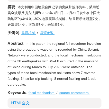
摘要:
本文利用中国地震台网记录的宽频带波形资料，采用近
震全波形反演方法得到2023年3月1日—7月31日发生在中国大
陆地区的
M
≥4.0共30次地震震源机制解。结果显示逆断型7次，
走滑型14次，正断型8次，未知型1次。
关键词:
震源机制
/
震源参数
Abstract:
In this paper, the regional full waveform inversion
using the broadband waveforms recorded by China Seismic
Network were conducted, and the focal mechanism solutions
of the 30 earthquakes with
M
≥4.0 occurred in the mainland
of China during March to July 2023 were obtained. The
types of these focal mechanism solutions show 7 reverse
faulting, 14 strike-slip faulting, 8 normal faulting and 1 odd
earthquake.
Keywords:
focal mechanism
/
source parameters
HTML全文