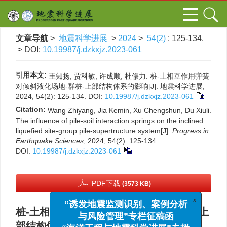
文章导航
>
地震科学进展
>
2024
>
54(2)
: 125-134.
> DOI:
10.19987/j.dzkxjz.2023-061
引用本文:
王知扬, 贾科敏, 许成顺, 杜修力. 桩-土相互作用弹簧
对倾斜液化场地-群桩-上部结构体系的影响[J]. 地震科学进展,
2024, 54(2): 125-134.
DOI:
10.19987/j.dzkxjz.2023-061
Citation:
Wang Zhiyang, Jia Kemin, Xu Chengshun, Du Xiuli.
The influence of pile-soil interaction springs on the inclined
liquefied site-group pile-supertructure system[J].
Progress in
Earthquake Sciences
, 2024, 54(2): 125-134.
DOI:
10.19987/j.dzkxjz.2023-061
PDF下载
(3573 KB)
x
“诱发地震监测识别、案例分析
桩-土相互作用弹簧对倾斜液化场地-群桩-上
与风险管理”专栏征稿函
“海洋工程与地震科学进展”专栏
部结构体系的影响