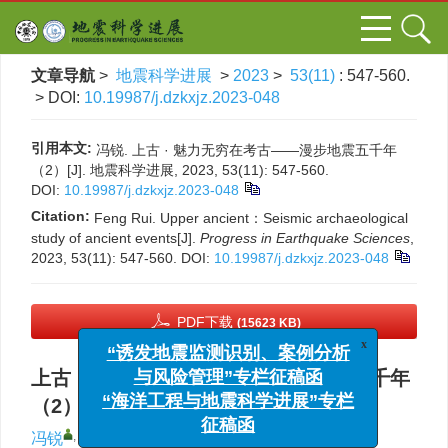
文章导航
>
地震科学进展
>
2023
>
53(11)
: 547-560.
> DOI:
10.19987/j.dzkxjz.2023-048
引用本文:
冯锐. 上古 · 魅力无穷在考古——漫步地震五千年
（2）[J]. 地震科学进展, 2023, 53(11): 547-560.
DOI:
10.19987/j.dzkxjz.2023-048
Citation:
Feng Rui. Upper ancient：Seismic archaeological
study of ancient events[J].
Progress in Earthquake Sciences
,
2023, 53(11): 547-560.
DOI:
10.19987/j.dzkxjz.2023-048
PDF下载
(15623 KB)
x
“诱发地震监测识别、案例分析
与风险管理”专栏征稿函
上古 · 魅力无穷在考古——漫步地震五千年
“海洋工程与地震科学进展”专栏
（2）
征稿函
,
冯锐