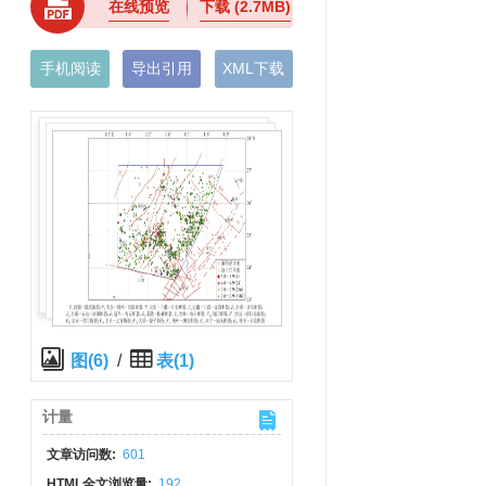
在线预览
下载
(2.7MB)
手机阅读
导出引用
XML下载
图(6)
/
表(1)
计量
文章访问数:
601
HTML全文浏览量:
192