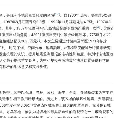
[
1
-
3
]
区，是现今小地震密集频发的区域
。自1980年以来，发生过5次破
1987年8月江西寻乌5.5级、1992年11月福建龙岩4.7级、1997年5
[
4
]
.9级。其中，1987年江西寻乌5.5级地震是影响最为严重的一次
，导致2
61座房屋成为危房，42921座房屋受到中等或轻度破坏，775座牛栏和
[
5
]
接经济损失3625万元
。本文主要通过对赣南及邻区1971年以来
震序列、时间序列、空间分布、地震频度、
b
值和应变能释放特征来研究
发生机理的认识，提升地震监测预报的准确性和精度。特别对该地区地
活动趋势提供重要参考，为中小规模有感地震的快速处置提供科学依
有积极的学术意义和实践价值。
断裂带，其中以石城—寻乌、政和—海丰、全南—寻乌断裂带为主要控
构造事件相互作用所形成的。历史上，该区域的破坏性地震主要沿着这
806年发生的6.0级地震是该区域历史上最大的地震事件。尤其是石城
昌、寻乌等地，被认为是该地区最具活跃性的断裂带之一，该断裂带的