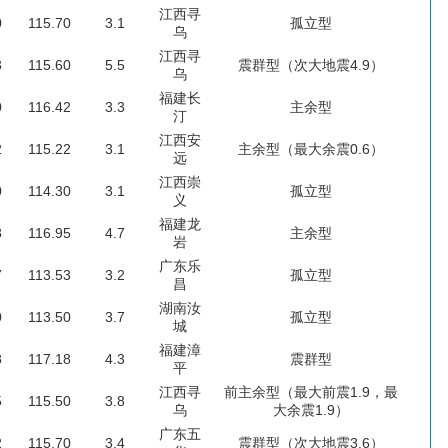
江西寻
0
115.70
3.1
孤立型
乌
江西寻
3
115.60
5.5
震群型（次大地震4.9）
乌
福建长
0
116.42
3.3
主余型
汀
江西安
2
115.22
3.1
主余型（最大余震0.6）
远
江西崇
0
114.30
3.1
孤立型
义
福建龙
8
116.95
4.7
主余型
岩
广东乐
7
113.53
3.2
孤立型
昌
湖南汝
0
113.50
3.7
孤立型
城
福建漳
8
117.18
4.3
震群型
平
江西寻
前主余型（最大前震1.9，最
5
115.50
3.8
乌
大余震1.9）
广东五
2
115.70
3.4
震群型（次大地震3.6）