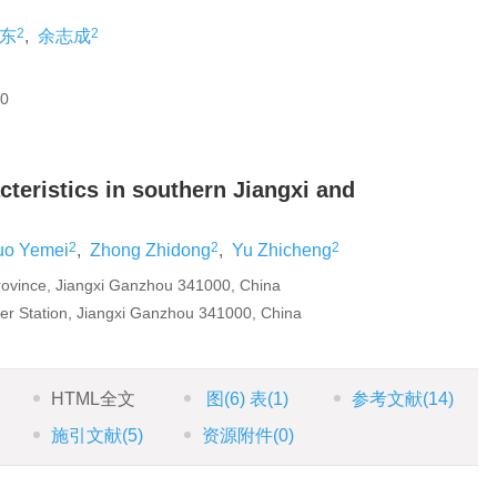
2
2
东
,
余志成
0
cteristics in southern Jiangxi and
2
2
2
uo Yemei
,
Zhong Zhidong
,
Yu Zhicheng
rovince, Jiangxi Ganzhou 341000, China
r Station, Jiangxi Ganzhou 341000, China
HTML全文
图
(6)
表
(1)
参考文献
(14)
施引文献
(5)
资源附件
(0)