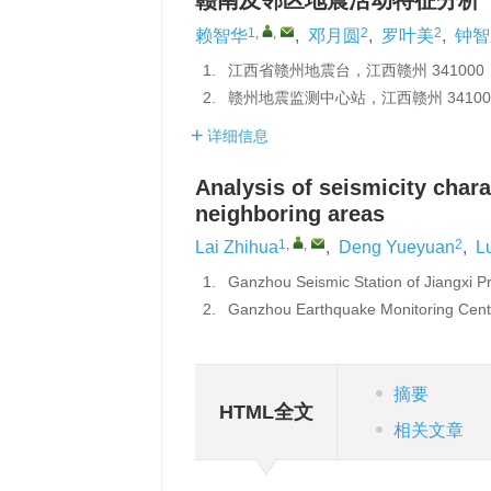
赣南及邻区地震活动特征分析
征稿函
1
,
,
2
2
赖智华
,
邓月圆
,
罗叶美
,
钟智
1.
江西省赣州地震台，江西赣州 341000
2.
赣州地震监测中心站，江西赣州 34100
详细信息
Analysis of seismicity chara
neighboring areas
1
,
,
2
Lai Zhihua
,
Deng Yueyuan
,
L
1.
Ganzhou Seismic Station of Jiangxi P
2.
Ganzhou Earthquake Monitoring Cente
摘要
HTML全文
相关文章