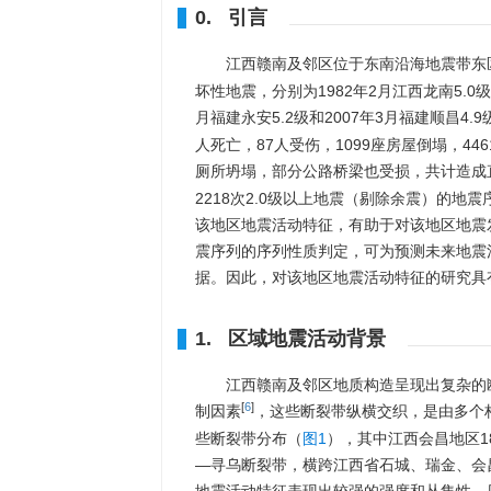
0. 引言
江西赣南及邻区位于东南沿海地震带东
坏性地震，分别为1982年2月江西龙南5.0级、
月福建永安5.2级和2007年3月福建顺昌4
人死亡，87人受伤，1099座房屋倒塌，44
厕所坍塌，部分公路桥梁也受损，共计造成直
2218次2.0级以上地震（剔除余震）的地
该地区地震活动特征，有助于对该地区地震
震序列的序列性质判定，可为预测未来地震
据。因此，对该地区地震活动特征的研究具
1. 区域地震活动背景
江西赣南及邻区地质构造呈现出复杂的
[
6
]
制因素
，这些断裂带纵横交织，是由多个
些断裂带分布（
图1
），其中江西会昌地区1
—寻乌断裂带，横跨江西省石城、瑞金、会