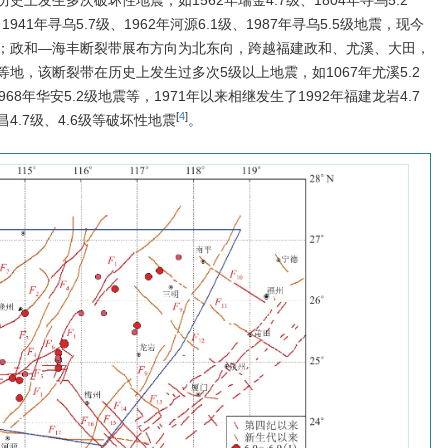
上发生多次破坏性地震，如1562年瑞金4.7级、1804年寻乌5.2
、1941年寻乌5.7级、1962年河源6.1级、1987年寻乌5.5级地震，现今
；政和—海丰断裂带展布方向为北东向，跨越福建政和、尤溪、大田，
地，该断裂带在历史上发生过多次5级以上地震，如1067年尤溪5.2
1968年华安5.2级地震等，1971年以来相继发生了1992年福建龙岩4.7
[
4
]
昌4.7级、4.6级等破坏性地震
。