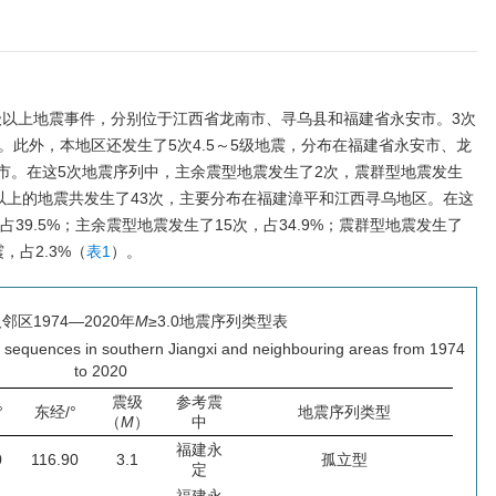
5级以上地震事件，分别位于江西省龙南市、寻乌县和福建省永安市。3次
。此外，本地区还发生了5次4.5～5级地震，分布在福建省永安市、龙
市。在这5次地震序列中，主余震型地震发生了2次，震群型地震发生
以上的地震共发生了43次，主要分布在福建漳平和江西寻乌地区。在这
占39.5%；主余震型地震发生了15次，占34.9%；震群型地震发生了
，占2.3%（
表1
）。
邻区1974—2020年
M
≥3.0地震序列类型表
 sequences in southern Jiangxi and neighbouring areas from 1974
to 2020
震级
参考震
°
东经/°
地震序列类型
（
M
）
中
福建永
0
116.90
3.1
孤立型
定
福建永