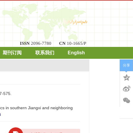
ISSN
2096-7780
CN
10-1665/P
期刊订阅
联系我们
English
分享
-575.
cs in southern Jiangxi and neighboring