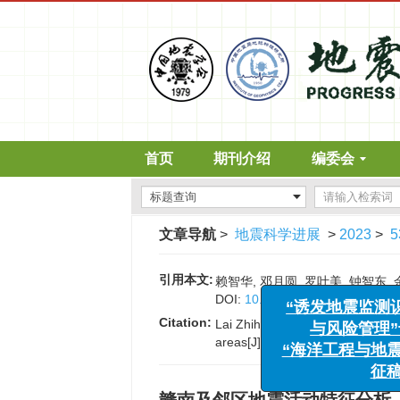
首页
期刊介绍
编委会
文章导航
>
地震科学进展
>
2023
>
5
引用本文:
赖智华, 邓月圆, 罗叶美, 钟智东, 余
DOI:
10.19987/j.dzkxjz.2023-03
Citation:
Lai Zhihua, Deng Yueyuan, Luo Y
areas[J].
Progress in Earthquak
“诱发地震监测识别、案
与风险管理”专栏征
“海洋工程与地震科学进