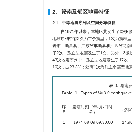
2. 赣南及邻区地震特征
2.1 中等地震序列及空间分布特征
自1971年以来，本地区共发生了3次
地震序列中有2次为主余震型，1次为震群型
岩市、顺昌县、广东省丰顺县和江西省龙南
了2次，孤立型地震发生了1次。另外，3级
43次地震序列中，孤立型地震发生了17次，
10次，占23.3%；还有1次为前主余震型地震
表 1
赣南及
Table 1.
Types of
M
≥3.0 earthquake
序
发震时刻（年-月-日时:
北纬/
号
分）
1
1974-08-09 09:30:00
24.9