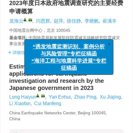
2023年度日本政府地震调查研究的主要经费
申请概算
,
龙海云
,
闫恩辉
,
赵萍
,
徐佳静
,
李晓帆
,
崔满丰
中国地震台网中心，北京 100045
基金项目:
中国地震局新发展阶段防震减灾战略研究防震减灾
事业发展目标指标研究项目（ZLKT01-06）资助。
x
“诱发地震监测识别、案例分析
详细信息
与风险管理”专栏征稿函
“海洋工程与地震科学进展”专栏
Estimates for major funding
征稿函
applications for earthquake
investigation and research by the
Japanese government in 2023
,
Long Haiyun
,
Yan Enhui
,
Zhao Ping
,
Xu Jiajing
,
Li Xiaofan
,
Cui Manfeng
China Earthquake Networks Center, Beijing 100045,
China