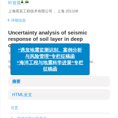
,
叶迎晨
上海雨辰工程技术有限公司， 上海 201108
详细信息
Uncertainty analysis of seismic
response of soil layer in deep
overburden area
x
“诱发地震监测识别、案例分析
,
Yingchen Ye
与风险管理”专栏征稿函
Shanghai Yuchen Engineering Technology Co., Ltd.,
“海洋工程与地震科学进展”专栏
Shanghai 201108, China
征稿函
摘要
HTML全文
引言