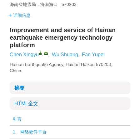
海南省地震局，海南海口 570203
详细信息
Improvement and service of Hainan
earthquake emergency technology
platform
,
Chen Xingyu
,
Wu Shuang
,
Fan Yupei
Hainan Earthquake Agency, Hainan Haikou 570203,
China
摘要
HTML全文
引言
1. 网络硬件平台