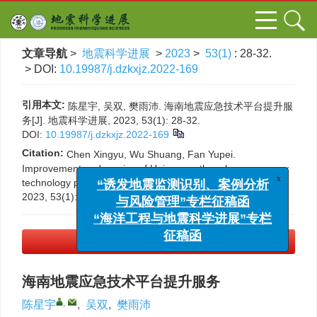
文章导航
>
地震科学进展
>
2023
>
53(1)
: 28-32.
> DOI:
10.19987/j.dzkxjz.2022-169
引用本文:
陈星宇, 吴双, 樊雨沛. 海南地震应急技术平台提升服
务[J]. 地震科学进展, 2023, 53(1): 28-32.
DOI:
10.19987/j.dzkxjz.2022-169
Citation:
Chen Xingyu, Wu Shuang, Fan Yupei.
Improvement and service of Hainan earthquake emergency
x
“诱发地震监测识别、案例分析
technology platform[J].
Progress in Earthquake Sciences
,
与风险管理”专栏征稿函
2023, 53(1): 28-32.
DOI:
10.19987/j.dzkxjz.2022-169
“海洋工程与地震科学进展”专栏
征稿函
PDF下载
(3133 KB)
海南地震应急技术平台提升服务
,
陈星宇
,
吴双
,
樊雨沛