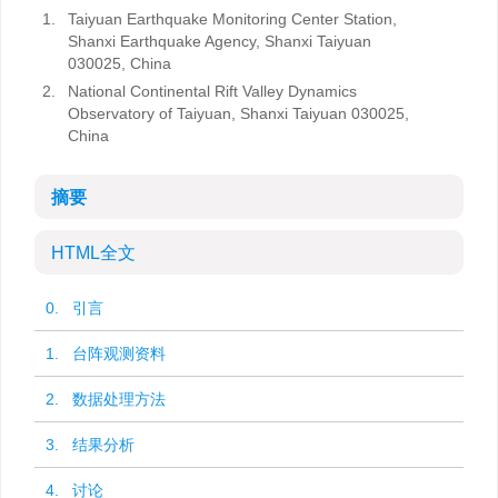
1.
Taiyuan Earthquake Monitoring Center Station,
Shanxi Earthquake Agency, Shanxi Taiyuan
030025, China
2.
National Continental Rift Valley Dynamics
Observatory of Taiyuan, Shanxi Taiyuan 030025,
China
摘要
HTML全文
0. 引言
1. 台阵观测资料
2. 数据处理方法
3. 结果分析
4. 讨论