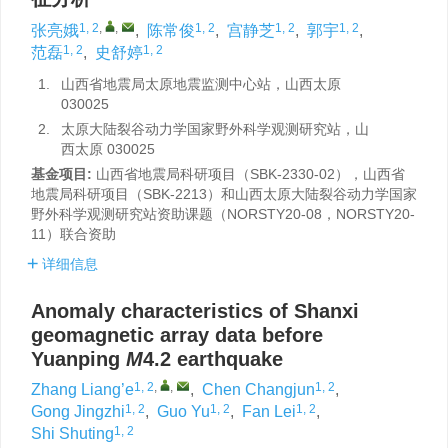
1, 2
,
,
1, 2
1, 2
1, 2
张亮娥
,
陈常俊
,
宫静芝
,
郭宇
,
1, 2
1, 2
范磊
,
史舒婷
1.
山西省地震局太原地震监测中心站，山西太原
030025
2.
太原大陆裂谷动力学国家野外科学观测研究站，山
西太原 030025
基金项目:
山西省地震局科研项目（SBK-2330-02），山西省
地震局科研项目（SBK-2213）和山西太原大陆裂谷动力学国家
野外科学观测研究站资助课题（NORSTY20-08，NORSTY20-
11）联合资助
详细信息
Anomaly characteristics of Shanxi
geomagnetic array data before
Yuanping
M
4.2 earthquake
1, 2
,
,
1, 2
Zhang Liang’e
,
Chen Changjun
,
1, 2
1, 2
1, 2
Gong Jingzhi
,
Guo Yu
,
Fan Lei
,
1, 2
Shi Shuting