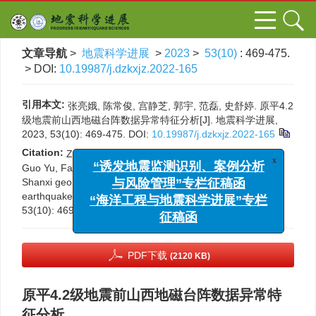
文章导航
>
地震科学进展
>
2023
>
53(10)
: 469-475.
> DOI:
10.19987/j.dzkxjz.2022-165
引用本文:
张亮娥, 陈常俊, 宫静芝, 郭宇, 范磊, 史舒婷. 原平4.2
级地震前山西地磁台阵数据异常特征分析[J]. 地震科学进展,
2023, 53(10): 469-475.
DOI:
10.19987/j.dzkxjz.2022-165
Citation:
Zhang Liang’e, Chen Changjun, Gong Jingzhi,
x
“诱发地震监测识别、案例分析
Guo Yu, Fan Lei, Shi Shuting. Anomaly characteristics of
与风险管理”专栏征稿函
Shanxi geomagnetic array data before Yuanping
M
4.2
“海洋工程与地震科学进展”专栏
earthquake[J].
Progress in Earthquake Sciences
, 2023,
征稿函
53(10): 469-475.
DOI:
10.19987/j.dzkxjz.2022-165
PDF下载
(2120 KB)
原平4.2级地震前山西地磁台阵数据异常特
征分析