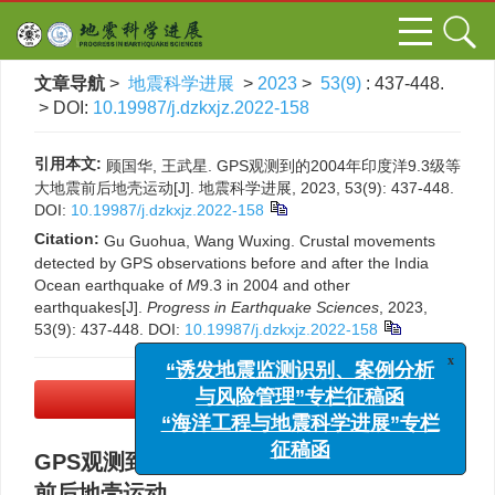
文章导航
>
地震科学进展
>
2023
>
53(9)
: 437-448.
> DOI:
10.19987/j.dzkxjz.2022-158
引用本文:
顾国华, 王武星. GPS观测到的2004年印度洋9.3级等
大地震前后地壳运动[J]. 地震科学进展, 2023, 53(9): 437-448.
DOI:
10.19987/j.dzkxjz.2022-158
Citation:
Gu Guohua, Wang Wuxing. Crustal movements
detected by GPS observations before and after the India
Ocean earthquake of
M
9.3 in 2004 and other
earthquakes[J].
Progress in Earthquake Sciences
, 2023,
53(9): 437-448.
DOI:
10.19987/j.dzkxjz.2022-158
x
“诱发地震监测识别、案例分析
与风险管理”专栏征稿函
PDF下载
(4647 KB)
“海洋工程与地震科学进展”专栏
征稿函
GPS观测到的2004年印度洋9.3级等大地震
前后地壳运动