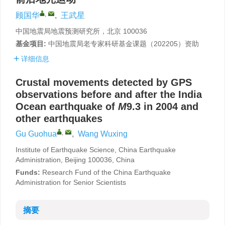
,
顾国华
,
王武星
中国地震局地震预测研究所，北京 100036
基金项目:
中国地震局老专家科研基金课题（202205）资助
详细信息
Crustal movements detected by GPS
observations before and after the India
Ocean earthquake of
M
9.3 in 2004 and
other earthquakes
,
Gu Guohua
,
Wang Wuxing
Institute of Earthquake Science, China Earthquake
Administration, Beijing 100036, China
Funds:
Research Fund of the China Earthquake
Administration for Senior Scientists
摘要