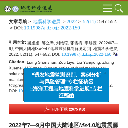
文章导航
>
地震科学进展
>
2022
>
52(11)
: 547-552.
> DOI:
10.19987/j.dzkxjz.2022-150
引用本文:
梁姗姗, 邹立晔, 刘艳琼, 张雪梅, 李旭茂. 2022年7—
9月中国大陆地区
M
≥4.0地震震源机制解测定[J]. 地震科学进展,
2022, 52(11): 547-552.
DOI:
10.19987/j.dzkxjz.2022-150
Citation:
Liang Shanshan, Zou Liye, Liu Yanqiong, Zhang
Xuemei, Li Xumao. Determination of focal mechanism
solutions of the earthquakes with
M
≥
4.0 occurred in the
x
“诱发地震监测识别、案例分析
mainland of China during July to September 2022[J].
与风险管理”专栏征稿函
Progress in Earthquake Sciences
, 2022, 52(11): 547-552.
“海洋工程与地震科学进展”专栏
DOI:
10.19987/j.dzkxjz.2022-150
征稿函
PDF下载
(2675 KB)
2022年7—9月中国大陆地区
M
≥4.0地震震源