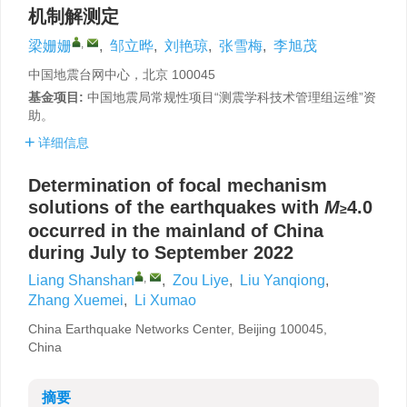
机制解测定
,
梁姗姗
,
邹立晔
,
刘艳琼
,
张雪梅
,
李旭茂
中国地震台网中心，北京 100045
基金项目:
中国地震局常规性项目“测震学科技术管理组运维”资
助。
详细信息
Determination of focal mechanism
solutions of the earthquakes with
M
4.0
≥
occurred in the mainland of China
during July to September 2022
,
Liang Shanshan
,
Zou Liye
,
Liu Yanqiong
,
Zhang Xuemei
,
Li Xumao
China Earthquake Networks Center, Beijing 100045,
China
摘要