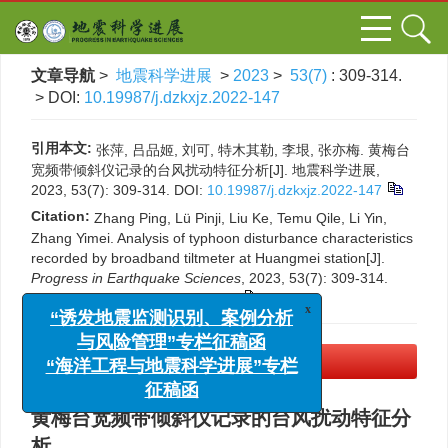
文章导航
>
地震科学进展
>
2023
>
53(7)
: 309-314.
> DOI:
10.19987/j.dzkxjz.2022-147
引用本文:
张萍, 吕品姬, 刘可, 特木其勒, 李垠, 张亦梅. 黄梅台
宽频带倾斜仪记录的台风扰动特征分析[J]. 地震科学进展,
2023, 53(7): 309-314.
DOI:
10.19987/j.dzkxjz.2022-147
Citation:
Zhang Ping, Lü Pinji, Liu Ke, Temu Qile, Li Yin,
Zhang Yimei. Analysis of typhoon disturbance characteristics
recorded by broadband tiltmeter at Huangmei station[J].
Progress in Earthquake Sciences
, 2023, 53(7): 309-314.
DOI:
10.19987/j.dzkxjz.2022-147
x
“诱发地震监测识别、案例分析
与风险管理”专栏征稿函
“海洋工程与地震科学进展”专栏
PDF下载
(2733 KB)
征稿函
黄梅台宽频带倾斜仪记录的台风扰动特征分
析