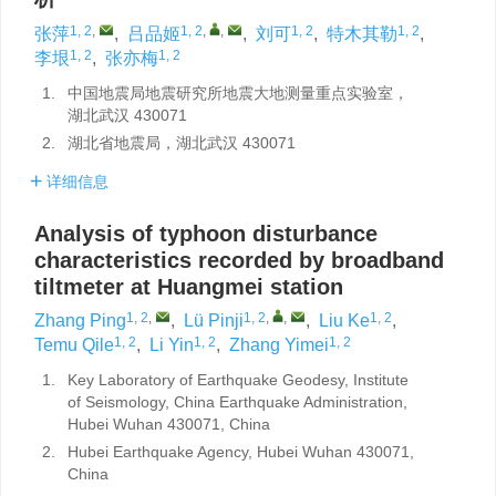
1, 2
,
1, 2
,
,
1, 2
1, 2
张萍
,
吕品姬
,
刘可
,
特木其勒
,
1, 2
1, 2
李垠
,
张亦梅
1.
中国地震局地震研究所地震大地测量重点实验室，
湖北武汉 430071
2.
湖北省地震局，湖北武汉 430071
详细信息
Analysis of typhoon disturbance
characteristics recorded by broadband
tiltmeter at Huangmei station
1, 2
,
1, 2
,
,
1, 2
Zhang Ping
,
Lü Pinji
,
Liu Ke
,
1, 2
1, 2
1, 2
Temu Qile
,
Li Yin
,
Zhang Yimei
1.
Key Laboratory of Earthquake Geodesy, Institute
of Seismology, China Earthquake Administration,
Hubei Wuhan 430071, China
2.
Hubei Earthquake Agency, Hubei Wuhan 430071,
China