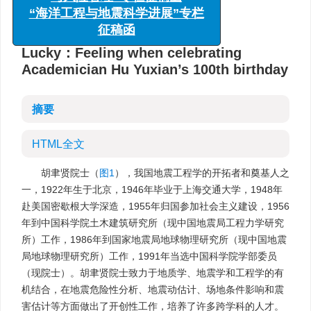
与风险管理”专栏征稿函
详细信息
“海洋工程与地震科学进展”专栏
征稿函
Lucky：Feeling when celebrating
Academician Hu Yuxian’s 100th birthday
摘要
HTML全文
胡聿贤院士（
图1
），我国地震工程学的开拓者和奠基人之
一，1922年生于北京，1946年毕业于上海交通大学，1948年
赴美国密歇根大学深造，1955年归国参加社会主义建设，1956
年到中国科学院土木建筑研究所（现中国地震局工程力学研究
所）工作，1986年到国家地震局地球物理研究所（现中国地震
局地球物理研究所）工作，1991年当选中国科学院学部委员
（现院士）。胡聿贤院士致力于地质学、地震学和工程学的有
机结合，在地震危险性分析、地震动估计、场地条件影响和震
害估计等方面做出了开创性工作，培养了许多跨学科的人才。