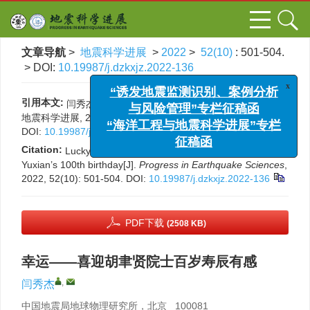
文章导航
>
地震科学进展
>
2022
>
52(10)
: 501-504.
> DOI:
10.19987/j.dzkxjz.2022-136
x
“诱发地震监测识别、案例分析
引用本文:
与风险管理”专栏征稿函
闫秀杰. 幸运——喜迎胡聿贤院士百岁寿辰有感[J].
地震科学进展, 2022, 52(10): 501-504.
“海洋工程与地震科学进展”专栏
DOI:
10.19987/j.dzkxjz.2022-136
征稿函
Citation:
Lucky：Feeling when celebrating Academician Hu
Yuxian’s 100th birthday[J].
Progress in Earthquake Sciences
,
2022, 52(10): 501-504.
DOI:
10.19987/j.dzkxjz.2022-136
PDF下载
(2508 KB)
幸运——喜迎胡聿贤院士百岁寿辰有感
,
闫秀杰
中国地震局地球物理研究所，北京 100081