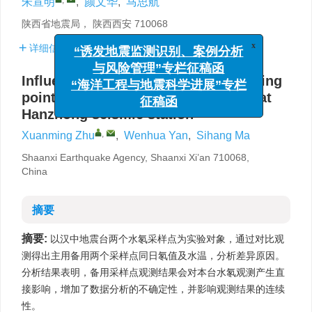
朱宣明
,
颜文华
,
马思航
陕西省地震局， 陕西西安 710068
详细信息
x
“诱发地震监测识别、案例分析
与风险管理”专栏征稿函
Influence analysis of standby sampling
“海洋工程与地震科学进展”专栏
points on water Radon observation at
征稿函
Hanzhong seismic station
,
Xuanming Zhu
,
Wenhua Yan
,
Sihang Ma
Shaanxi Earthquake Agency, Shaanxi Xi’an 710068,
China
摘要
摘要:
以汉中地震台两个水氡采样点为实验对象，通过对比观
测得出主用备用两个采样点同日氡值及水温，分析差异原因。
分析结果表明，备用采样点观测结果会对本台水氡观测产生直
接影响，增加了数据分析的不确定性，并影响观测结果的连续
性。