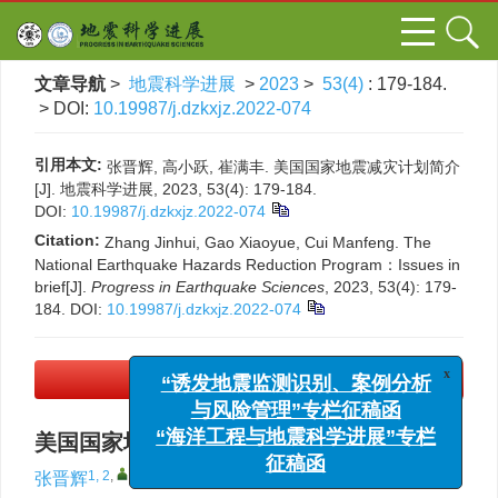
文章导航
>
地震科学进展
>
2023
>
53(4)
: 179-184.
> DOI:
10.19987/j.dzkxjz.2022-074
引用本文:
张晋辉, 高小跃, 崔满丰. 美国国家地震减灾计划简介
[J]. 地震科学进展, 2023, 53(4): 179-184.
DOI:
10.19987/j.dzkxjz.2022-074
Citation:
Zhang Jinhui, Gao Xiaoyue, Cui Manfeng. The
National Earthquake Hazards Reduction Program：Issues in
brief[J].
Progress in Earthquake Sciences
, 2023, 53(4): 179-
184.
DOI:
10.19987/j.dzkxjz.2022-074
PDF下载
(1926 KB)
x
“诱发地震监测识别、案例分析
与风险管理”专栏征稿函
美国国家地震减灾计划简介
“海洋工程与地震科学进展”专栏
征稿函
1, 2
,
,
1
1
张晋辉
,
高小跃
,
崔满丰