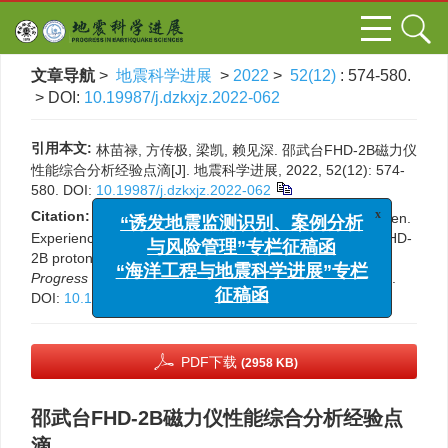
文章导航
>
地震科学进展
>
2022
>
52(12)
: 574-580.
> DOI:
10.19987/j.dzkxjz.2022-062
引用本文:
林苗禄, 方传极, 梁凯, 赖见深. 邵武台FHD-2B磁力仪
性能综合分析经验点滴[J]. 地震科学进展, 2022, 52(12): 574-
580.
DOI:
10.19987/j.dzkxjz.2022-062
x
“诱发地震监测识别、案例分析
Citation:
Lin Miaolu, Fang Chuanji, Liang Kai, Lai Jianshen.
与风险管理”专栏征稿函
Experience in comprehensive performance analysis of FHD-
2B proton magnetometer at Shaowu seismic station[J].
“海洋工程与地震科学进展”专栏
Progress in Earthquake Sciences
, 2022, 52(12): 574-580.
征稿函
DOI:
10.19987/j.dzkxjz.2022-062
PDF下载
(2958 KB)
邵武台FHD-2B磁力仪性能综合分析经验点
滴