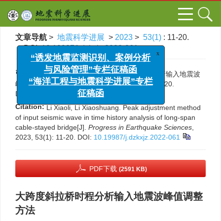
文章导航
>
地震科学进展
>
2023
>
53(1)
: 11-20.
> DOI:
10.19987/j.dzkxjz.2022-061
x
“诱发地震监测识别、案例分析
与风险管理”专栏征稿函
引用本文:
李晓莉, 李小双. 大跨度斜拉桥时程分析输入地震波
“海洋工程与地震科学进展”专栏
峰值调整方法[J]. 地震科学进展, 2023, 53(1): 11-20.
征稿函
DOI:
10.19987/j.dzkxjz.2022-061
Citation:
Li Xiaoli, Li Xiaoshuang. Peak adjustment method
of input seismic wave in time history analysis of long-span
cable-stayed bridge[J].
Progress in Earthquake Sciences
,
2023, 53(1): 11-20.
DOI:
10.19987/j.dzkxjz.2022-061
PDF下载
(2591 KB)
大跨度斜拉桥时程分析输入地震波峰值调整
方法