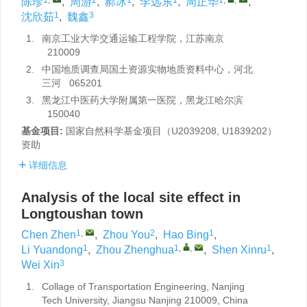
陈珍
,
周游
,
郝冰
,
李远东
,
周正华
,
1
3
沈欣茹
,
魏鑫
1.
南京工业大学交通运输工程学院，江苏南京
210009
2.
中国地质调查局国土资源实物地质资料中心，河北
三河 065201
3.
黑龙江中医药大学附属第一医院，黑龙江哈尔滨
150040
基金项目:
国家自然科学基金项目（U2039208, U1839202）
资助
详细信息
Analysis of the local site effect in
Longtoushan town
1
,
2
1
Chen Zhen
,
Zhou You
,
Hao Bing
,
1
1
,
,
1
Li Yuandong
,
Zhou Zhenghua
,
Shen Xinru
,
3
Wei Xin
1.
Collage of Transportation Engineering, Nanjing
Tech University, Jiangsu Nanjing 210009, China