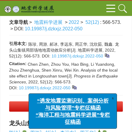
文章导航
>
地震科学进展
>
2022
>
52(12)
: 566-573.
> DOI:
10.19987/j.dzkxjz.2022-050
引用本文:
陈珍, 周游, 郝冰, 李远东, 周正华, 沈欣茹, 魏鑫. 龙
头山集镇局部场地地震动效应分析[J]. 地震科学进展, 2022,
52(12): 566-573.
DOI:
10.19987/j.dzkxjz.2022-050
Citation:
Chen Zhen, Zhou You, Hao Bing, Li Yuandong,
Zhou Zhenghua, Shen Xinru, Wei Xin. Analysis of the local
site effect in Longtoushan town[J].
Progress in Earthquake
Sciences
, 2022, 52(12): 566-573.
DOI:
10.19987/j.dzkxjz.2022-050
x
“诱发地震监测识别、案例分析
PDF下载
(2696 KB)
与风险管理”专栏征稿函
“海洋工程与地震科学进展”专栏
龙头山集镇局部场地地震动效应分析
征稿函
1
,
2
1
1
1
,
,