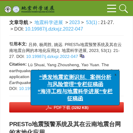
文章导航
>
地震科学进展
>
2023
>
53(1)
: 21-27.
> DOI:
10.19987/j.dzkxjz.2022-047
引用本文:
吕帅, 杨周胜, 姚远. PRESTo地震预警系统及其在云
南地震台网的本地化应用[J]. 地震科学进展, 2023, 53(1): 21-
27.
DOI:
10.19987/j.dzkxjz.2022-047
Citation:
Lü Shuai, Yang Zhousheng, Yao Yuan. The
earthquake early warning system PRESTo and its localized
application in Yunnan seismic network[J].
Progress in
x
“诱发地震监测识别、案例分析
Earthquake Sciences
, 2023, 53(1): 21-27.
与风险管理”专栏征稿函
DOI:
10.19987/j.dzkxjz.2022-047
“海洋工程与地震科学进展”专栏
征稿函
PDF下载
(3282 KB)
PRESTo地震预警系统及其在云南地震台网
的本地化应用