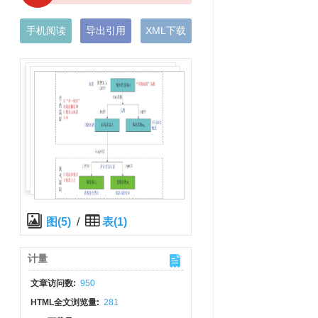
手机阅读
导出引用
XML下载
图(5)
/
表(1)
计量
文章访问数:
950
HTML全文浏览量:
281