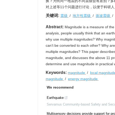
换？为何同一地震的不同震级会有差别？多
对上述等11个问题进行讨论，以便于科研
关键词:
震级
/
地方性震级
/
面波震级
Abstract:
Magnitude is a measure of the s
analysis, people usually think that an ea
why use multiple magnitudes? Why magnitu
can’t be converted to each other? Why are
multiple magnitudes? This paper describes
magnitude, and discusses the above 11 pro
determine and use magnitude in practical 
Keywords:
magnitude
/
local magnitu
magnitude
/
energy magnitude
We recommend
Earthquake
Servamus Community-based Safety and Secu
Multisensory decisions provide support for pr