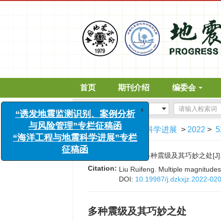
首页
期刊介绍
编委会
x
文章导航
>
地震科学进展
>
2022
>
5
“诱发地震监测识别、案例分析
与风险管理”专栏征稿函
“海洋工程与地震科学进展”专栏
引用本文:
刘瑞丰. 多种震级及其巧妙之处[J]. 地震
征稿函
Citation:
Liu Ruifeng. Multiple magnitudes
DOI:
10.19987/j.dzkxjz.2022-02
多种震级及其巧妙之处