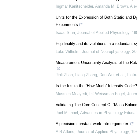
Ingmar Kanitscheider, Amanda M. Brown, Alex
Units for the Expression of Both Static and D
Experiments
Isaac Starr
,
Journal of Applied Physiology
,
19
Equifinality and its violations in a redundant 
Luke Wilhelm
,
Journal of Neurophysiology
,
20
Measurement Uncertainty Analysis of the Rot
Jiali Zhao, Liang Zhang, Dan Wu, et al.
,
Instr
Is the Insula the “How Much” Intensity Coder?
Massieh Moayedi, Irit Weissman‐Fogel
,
Journ
Validating The Core Concept Of “Mass Balanc
Joel Michael
,
Advances in Physiology Educat
A precision constant work-rate ergometer.
A R Atkins
,
Journal of Applied Physiology
,
19