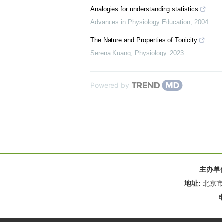
Analogies for understanding statistics
Advances in Physiology Education
,
2004
The Nature and Properties of Tonicity
Serena Kuang
,
Physiology
,
2023
Powered by
主办单
地址:
北京市