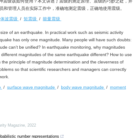
种震级该如何使用？本文讲述了震级的测定原理、震级的巧妙之处，并
人员和管理人员在实际工作中，准确地测定震级，正确地使用震级。
/
体波震级
/
矩震级
/
能量震级
ize of an earthquake. In practical work such as seismic activity
rthquake has only one magnitude. Many people will have such doubts:
de can’t be unified? In earthquake monitoring, why magnitudes
 different magnitudes of the same earthquake different? How to use
 the principle of magnitude determination and the cleverness of
blems so that scientific researchers and managers can correctly
work.
de
/
surface wave magnitude
/
body wave magnitude
/
moment
rity Magazine
,
2022
obabilistic number representations