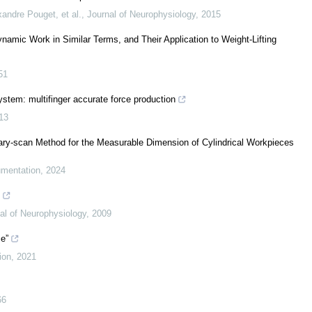
andre Pouget, et al.
,
Journal of Neurophysiology
,
2015
ynamic Work in Similar Terms, and Their Application to Weight-Lifting
51
system: multifinger accurate force production
13
ary-scan Method for the Measurable Dimension of Cylindrical Workpieces
umentation
,
2024
al of Neurophysiology
,
2009
e”
ion
,
2021
66