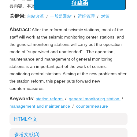
征稿函
要内容。本文针对台站改革后出现的新问题，提出了新对策。
关键词:
台站改革
/
一般监测站
/
运维管理
/
对策
Abstract:
After the reform of seismic stations, most of the
staff will work at the seismic monitoring center stations, and
the general monitoring stations will carry out the operation
mode of “supervised and unattended” . The operation,
maintenance and management of general monitoring
stations is an important part of the work of seismic
monitoring central stations. Aiming at the new problems after
the station reform, this paper puts forward new
countermeasures.
Keywords:
station reform
/
general monitoring station
/
management and maintenance
/
countermeasure
HTML全文
参考文献
(3)