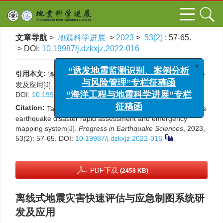
文章导航
>
地震科学进展
>
2023
>
53(2)
: 57-65.
> DOI:
10.19987/j.dzkxjz.2022-016
x
“诱发地震监测识别、案例分析
引用本文:
谭庆全. 离线式地震灾害快速评估与应急制图系统研
与风险管理”专栏征稿函
发及应用[J]. 地震科学进展, 2023, 53(2): 57-65.
“海洋工程与地震科学进展”专栏
DOI:
10.19987/j.dzkxjz.2022-016
征稿函
Citation:
Tan Qingquan. Research and application of off-line
earthquake disaster rapid assessment and emergency
mapping system[J].
Progress in Earthquake Sciences
, 2023,
53(2): 57-65.
DOI:
10.19987/j.dzkxjz.2022-016
PDF下载
(2458 KB)
离线式地震灾害快速评估与应急制图系统研
发及应用