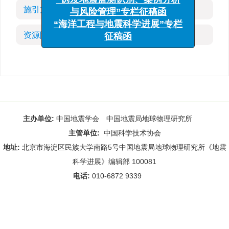
“诱发地震监测识别、案例分析
施引文献
(5)
与风险管理”专栏征稿函
“海洋工程与地震科学进展”专栏
资源附件
(0)
征稿函
主办单位:
中国地震学会 中国地震局地球物理研究所
主管单位:
中国科学技术协会
地址:
北京市海淀区民族大学南路5号中国地震局地球物理研究所《地震
科学进展》编辑部 100081
电话:
010-6872 9339
Email:
rdws@cea-igp.ac.cn
;
rdws01@163.com
京ICP备14049216号-4
本系统由
北京仁和汇智信息技术有限公司
设计开发