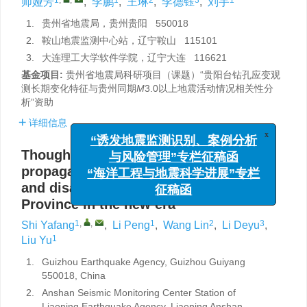
师娅芳
,
李鹏
,
王琳
,
李德钰
,
刘宇
1.
贵州省地震局，贵州贵阳 550018
2.
鞍山地震监测中心站，辽宁鞍山 115101
3.
大连理工大学软件学院，辽宁大连 116621
基金项目:
贵州省地震局科研项目（课题）“贵阳台钻孔应变观
测长期变化特征与贵州同期
M
3.0以上地震活动情况相关性分
析”资助
详细信息
x
“诱发地震监测识别、案例分析
与风险管理”专栏征稿函
Thoughts on popular science
“海洋工程与地震科学进展”专栏
propaganda for earthquake prevention
征稿函
and disaster reduction in Guizhou
Province in the new era
1
,
,
1
2
3
Shi Yafang
,
Li Peng
,
Wang Lin
,
Li Deyu
,
1
Liu Yu
1.
Guizhou Earthquake Agency, Guizhou Guiyang
550018, China
2.
Anshan Seismic Monitoring Center Station of
Liaoning Earthquake Agency, Liaoning Anshan