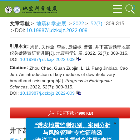
文章导航
>
地震科学进展
>
2022
>
52(7)
: 309-315.
> DOI:
10.19987/j.dzkxjz.2022-009
引用本文:
周超, 关作金, 李丽, 庞锦标, 曹骏. 井下甚宽频带地震
仪关键装置研究进展[J]. 地震科学进展, 2022, 52(7): 309-315.
DOI:
10.19987/j.dzkxjz.2022-009
Citation:
Zhou Chao, Guan Zuojin, Li Li, Pang Jinbiao, Cao
Jun. An introduction of key modules of downhole very
broadband seismograph[J].
Progress in Earthquake
Sciences
, 2022, 52(7): 309-315.
DOI:
10.19987/j.dzkxjz.2022-009
PDF下载
(4990 KB)
x
“诱发地震监测识别、案例分析
井下甚宽频带地震仪关键装置研究进展
与风险管理”专栏征稿函
1
,
1
2
,
,
1
1