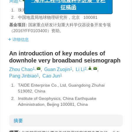
周超
,
关作金
,
李丽
,
庞锦标
,
曹骏
“海洋工程与地震科学进展”专栏
征稿函
1.
珠海市泰德企业有限公司，广东珠海 519082
2.
中国地震局地球物理研究所，北京 100081
基金项目:
国家重点研发计划重大科学仪器设备开发专项
（2016YFF0103400）资助。
详细信息
An introduction of key modules of
downhole very broadband seismograph
1
,
1
2
,
,
Zhou Chao
,
Guan Zuojin
,
Li Li
,
1
1
Pang Jinbiao
,
Cao Jun
1.
TAIDE Enterprise Co., Ltd, Guangdong Zhuhai
519082, China
2.
Institute of Geophysics, China Earthquake
Administration, Beijing 100081, China
摘要