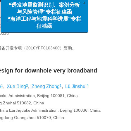
研究进展
1
4
郑重
,
吕金水
081
x
“诱发地震监测识别、案例分析
9082
与风险管理”专栏征稿函
036
“海洋工程与地震科学进展”专栏
征稿函
发专项（2016YFF0103400）资助。
design for downhole very broadband
1
3
1
4
e
,
Xue Bing
,
Zheng Zhong
,
Lü Jinshui
uake Administration, Beijing 100081, China
ng Zhuhai 519082, China
China Earthquake Administration, Beijing 100036, China
ngdong Guangzhou 510070, China