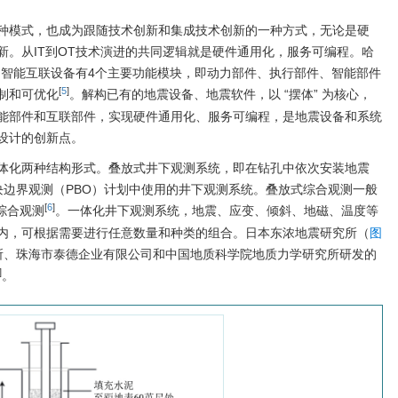
种模式，也成为跟随技术创新和集成技术创新的一种方式，无论是硬
新。从IT到OT技术演进的共同逻辑就是硬件通用化，服务可编程。哈
的智能互联设备有4个主要功能模块，即动力部件、执行部件、智能部件
[
5
]
制和可优化
。解构已有的地震设备、地震软件，以 “摆体” 为核心，
能部件和互联部件，实现硬件通用化、服务可编程，是地震设备和系统
设计的创新点。
体化两种结构形式。叠放式井下观测系统，即在钻孔中依次安装地震
块边界观测（PBO）计划中使用的井下观测系统。叠放式综合观测一般
[
6
]
综合观测
。一体化井下观测系统，地震、应变、倾斜、地磁、温度等
内，可根据需要进行任意数量和种类的组合。日本东浓地震研究所（
图
所、珠海市泰德企业有限公司和中国地质科学院地质力学研究所研发的
]
。