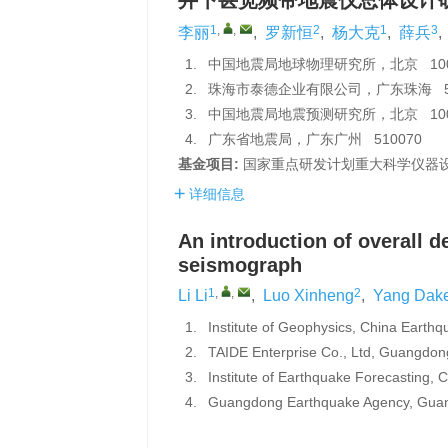
井下甚宽频带地震仪总体设计
1
,
,
2
1
3
李丽
,
罗新恒
,
杨大克
,
薛兵
,
1.
中国地震局地球物理研究所，北京 100
2.
珠海市泰德企业有限公司，广东珠海 51
3.
中国地震局地震预测研究所，北京 100
4.
广东省地震局，广东广州 510070
基金项目:
国家重点研发计划重大科学仪器设备开
详细信息
An introduction of overall 
seismograph
1
,
,
2
Li Li
,
Luo Xinheng
,
Yang Dak
1.
Institute of Geophysics, China Earthq
2.
TAIDE Enterprise Co., Ltd, Guangdo
3.
Institute of Earthquake Forecasting, 
4.
Guangdong Earthquake Agency, Gua