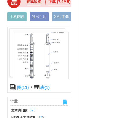
在线预览
下载
(7.4MB)
手机阅读
导出引用
XML下载
图(11)
/
表(1)
计量
文章访问数:
595
HTML全文浏览量:
175