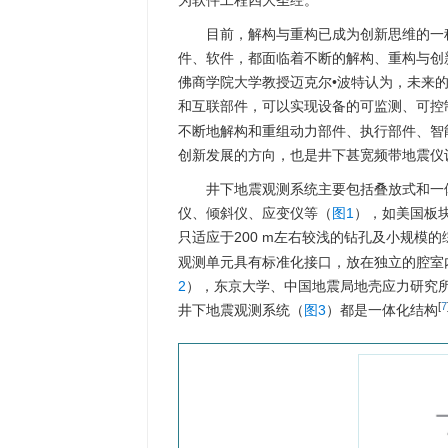
为软件工程四大圣经。
目前，解构与重构已成为创新思维的一
件、软件，都面临着不断的解构、重构与创
佛商学院大学教授迈克尔•波特认为，未来
和互联部件，可以实现设备的可监测、可控
不断地解构和重组动力部件、执行部件、智
创新发展的方向，也是井下甚宽频带地震仪
井下地震观测系统主要包括叠放式和一
仪、倾斜仪、应变仪等（
图1
），如美国板
只适应于200 m左右较浅的钻孔及小规模的
观测单元具有标准化接口，放在独立的腔室
2
），东京大学、中国地震局地壳应力研究
[
7
井下地震观测系统（
图3
）都是一体化结构