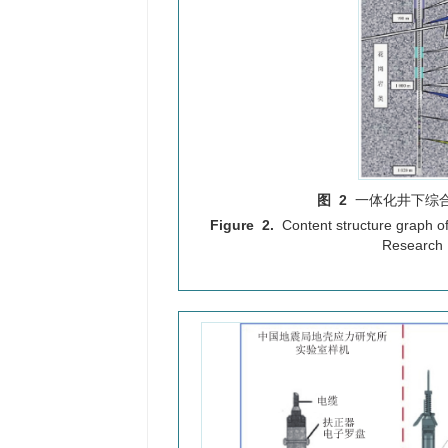
图 2
一体化井下综
Figure 2.
Content structure graph o
Research I