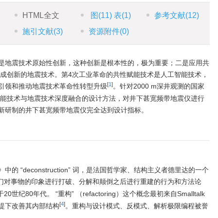
HTML全文
图
(11)
表
(1)
参考文献
(12)
施引文献
(3)
资源附件
(0)
是地震技术原始性创新，这种创新是根本性的，极为重要；二是应用共
合形成创新的地震技术。第4次工业革命的共性赋能技术是人工智能技术，
[
1
]
引领和推动地震技术革命性转型升级
。针对2000 m深井观测的国家
性赋能技术与地震技术深度融合的设计方法，对井下甚宽频带地震仪进行
新研制的井下甚宽频带地震仪完全达到设计指标。
的 “deconstruction” 词，是法国哲学家、结构主义者德里达的一个
们对事物的印象进行打破、分解和颠倒之后进行重建的行为和方法论
0年代。 “重构” （refactoring）这个概念最初来自Smalltalk
[
4
]
提下改善其内部结构
。重构与设计模式、反模式、解析极限编程被誉