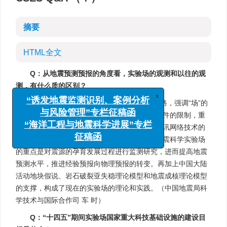
摘要
HTML全文
Q：从地震预测预报的角度看，实验场的观测和以往的观
测，有什么质的区别？
x
“诱发地震监测识别、案例分析
与风险管理”专栏征稿函
A：中国的地震预报思路是“场源结合”的思路，强调“场”的
“海洋工程与地震科学进展”专栏
动态监测和“源”的过程追踪。过去由于各方面条件的限制，重
征稿函
点在“场”的动态监测。今天，随着传感技术、通讯网络技术的
进步，实现对“源”过程的追踪成为可能。中国地震科学实验场
的重点是对震源的孕育发展过程进行监测研究，进而提高地震
预测水平，推进经验预报向物理预报的转变。再加上中国大陆
活动地块假说、岩石破裂亚失稳理论模型和地震成核理论模型
的支撑，构成了现在的实验场的理论和实践。（中国地震局科
学技术与国际合作司 车 时）
Q：“十四五”期间实验场国家重大科技基础设施的建设目