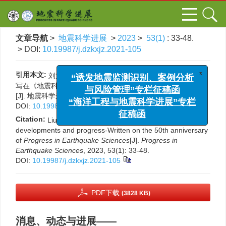
文章导航
>
地震科学进展
>
2023
>
53(1)
: 33-48.
> DOI:
10.19987/j.dzkxjz.2021-105
引用本文:
刘文义, 李丽, 王文青. 消息、动态与进展——
x
“诱发地震监测识别、案例分析
写在《地震科学进展》创刊50年之际
与风险管理”专栏征稿函
[J]. 地震科学进展, 2023, 53(1): 33-48.
“海洋工程与地震科学进展”专栏
DOI:
10.19987/j.dzkxjz.2021-105
征稿函
Citation:
Liu Wenyi, Li Li, Wang Wenqing. News, recent
developments and progress-Written on the 50th anniversary
of
Progress in Earthquake Sciences
[J].
Progress in
Earthquake Sciences
, 2023, 53(1): 33-48.
DOI:
10.19987/j.dzkxjz.2021-105
PDF下载
(3828 KB)
消息、动态与进展——