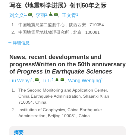
写在《地震科学进展》创刊50年之际
1
,
2
,
,
1
刘文义
,
李丽
,
王文青
1.
中国地震局第二监测中心，陕西西安 710054
2.
中国地震局地球物理研究所，北京 100081
详细信息
News, recent developments and
progressWritten on the 50th anniversary
of
Progress in Earthquake Sciences
1
,
2
,
,
1
Liu Wenyi
,
Li Li
,
Wang Wenqing
1.
The Second Monitoring and Application Center,
China Earthquake Administration, Shaanxi Xi’an
710054, China
2.
Institution of Geophysics, China Earthquake
Administration, Beijing 100081, China
摘要