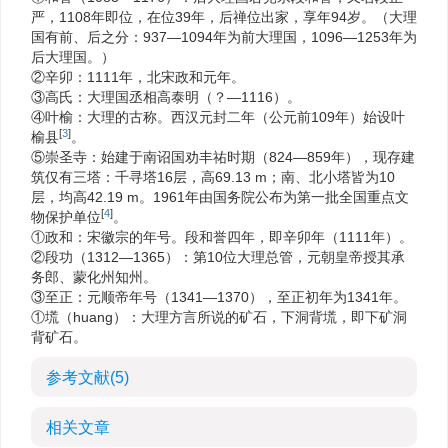
严，1108年即位，在位39年，后禅位出家，享年94岁。（大理
国有前、后之分：937—1094年为前大理国，1096—1253年为
后大理国。）
②辛卯：1111年，北宋政和元年。
③高氏：大理国丞相高泰明（？—1116）。
④叶榆：大理的古称。西汉元封二年（公元前109年）始设叶
[
3
]
榆县
。
⑤崇圣寺：始建于南诏国劝丰祐时期（824—859年），现存建
筑仅有三塔：千寻塔16层，高69.13 m；南、北小塔皆为10
层，均高42.19 m。1961年由国务院公布为第一批全国重点文
[
4
]
物保护单位
。
①政和：宋徽宗的年号。段和誉四年，即辛卯年（1111年）。
②段功（1312—1365）：第10位大理总管，元朝皇帝授其承
务郎、蒙化州知州。
③至正：元顺帝年号（1341—1370），至正初年为1341年。
①塃（huang）：大理方言所说的矿石，下洞背塃，即下矿洞
背矿石。
参考文献
(5)
相关文章