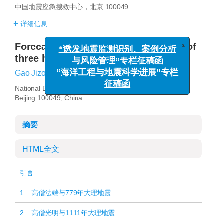
中国地震应急搜救中心，北京 100049
详细信息
Forecast，prediction and prevention of
x
“诱发地震监测识别、案例分析
three historical earthquakes in Dali
与风险管理”专栏征稿函
,
Gao Jizong
“海洋工程与地震科学进展”专栏
征稿函
National Earthquake Response Support Service,
Beijing 100049, China
摘要
HTML全文
引言
1. 高僧法端与779年大理地震
2. 高僧光明与1111年大理地震