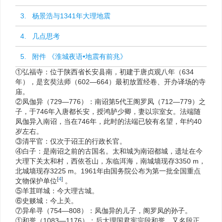
3. 杨景浩与1341年大理地震
4. 几点思考
5. 附件 《淮城夜语•地震有前兆》
①弘福寺：位于陕西省长安县南，初建于唐贞观八年（634
年），是玄奘法师（602—664）最初放置经卷、开办译场的寺
庙。
②凤伽异（729—776）：南诏第5代王阁罗凤（712—779）之
子，于746年入唐都长安，授鸿胪少卿，妻以宗室女。法端随
凤伽异入南诏，当在746年，此时的法端已较有名望，年约40
岁左右。
③清平官：仅次于诏王的行政长官。
④白子：是南诏之前的古国名。太和城为南诏都城，遗址在今
大理下关太和村，西依苍山，东临洱海，南城墙现存3350 m，
北城墙现存3225 m。1961年由国务院公布为第一批全国重点
[
4
]
文物保护单位
。
⑤羊苴咩城：今大理古城。
⑥史赕城：今上关。
⑦异牟寻（754—808）：凤伽异的儿子，阁罗凤的孙子。
①和誉（1083—1176）：后大理国君宪宗段和誉，又名段正