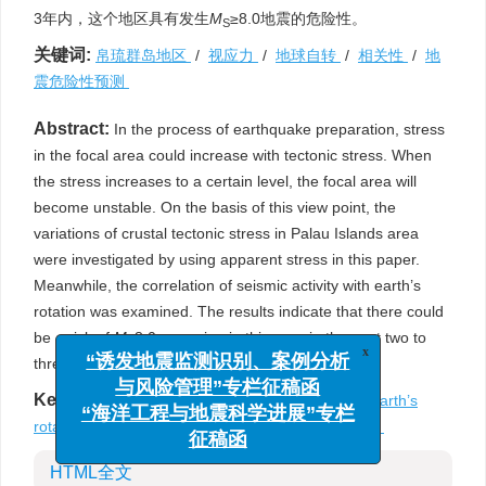
3年内，这个地区具有发生
M
≥8.0地震的危险性。
S
关键词:
帛琉群岛地区
/
视应力
/
地球自转
/
相关性
/
地
震危险性预测
Abstract:
In the process of earthquake preparation, stress
in the focal area could increase with tectonic stress. When
the stress increases to a certain level, the focal area will
become unstable. On the basis of this view point, the
variations of crustal tectonic stress in Palau Islands area
were investigated by using apparent stress in this paper.
Meanwhile, the correlation of seismic activity with earth’s
rotation was examined. The results indicate that there could
be a risk of
M
8.0 occurring in this area in the next two to
S
x
three years.
“诱发地震监测识别、案例分析
与风险管理”专栏征稿函
Keywords:
Palau Islands
/
apparent stress
/
Earth’s
“海洋工程与地震科学进展”专栏
rotation
/
correlation
/
earthquake risk prediction
征稿函
HTML全文