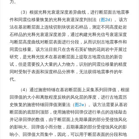
力。
（3）根据光释光衰退深度差异曲线，进行断层面古地震事
件和同震位移量恢复的光释光衰退深度判别法（
图2d
）。该方
法在基岩断层面上连续切割块状岩石样品，测定不同高度处岩
石样品的光释光衰退深度差异，通过构建光释光信号衰退深度
与断层高度曲线对断层表面进行分段，从而识别古地震事件和
同震位移量。该方法目前只在含有石英矿物的花岗岩中开展过
研究，是光释光技术在基岩断层面上提取古地震信息的新尝
试，但是需要投入大量的人力物力，识别的同震位移量的精度
同时受制于表面和深度样品分辨率，无法获得地震事件的年
代。
（4）通过施密特锤在基岩断层面上采集系列回弹值，根据
回弹值的大小和离散程度反映的风化层的厚度，进行古地震历
史恢复的施密特锤回弹值测量法（
图2e
）。该方法需要从基岩
断层面的底部到顶部，使用施密特回弹仪进行单点的连续敲击
并记录回弹的数值，由于断层面上先期暴露的部分受侵蚀风化
的影响大、回弹值小而分散，后期暴露的部分受侵蚀风化的影
响小、回弹值大而集中，因此，可以用于断层表面的分段和地