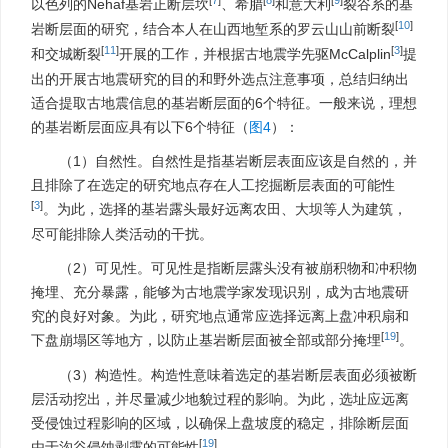
[
7
]
[
8
]
[
9
]
以色列的Nehaf基岩正断层坎
、希腊
和意大利
裂谷系的基
[
10
]
岩断层面的研究，结合本人在山西地堑系的罗云山山前断裂
[
11
]
[
3
]
和交城断裂
开展的工作，并根据古地震学先驱McCalplin
提
出的开展古地震研究的目的和野外选点注意事项，总结归纳出
适合提取古地震信息的基岩断层面的6个特征。一般来说，理想
的基岩断层面应具有以下6个特征（
图4
）：
（1）自然性。自然性是指基岩断层表面应该是自然的，并
且排除了在选定的研究地点存在人工挖掘断层表面的可能性
[
3
]
。为此，选择的基岩露头最好远离农田、大坝等人为建筑，
尽可能排除人类活动的干扰。
（2）可见性。可见性是指断层露头没有被崩积物和冲积物
掩埋、充分暴露，能够为古地震学家发现识别，成为古地震研
究的良好对象。为此，研究地点通常应选择远离上盘冲积扇和
[
19
]
下盘崩塌区等地方，以防止基岩断层面被全部或部分掩埋
。
（3）构造性。构造性意味着选定的基岩断层表面必须被断
层活动挖出，并尽量减少地貌过程的影响。为此，选址应远离
受侵蚀过程影响的区域，以确保上盘坡度的稳定，排除断层面
[
19
]
由于沟谷侵蚀剥露的可能性
。