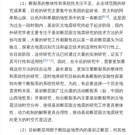
（1）断裂系的整体性和系统性关注不足。从全球范围的研
究成果看，目前的研究主要集中在美国的盆岭省、意大利的阿
[
6
-
9
]
卑斯山脉、以色列和希腊的地堑系中的某一条断层
。这是因
为过去一段时期内，基岩区古地震研究尚处于起步阶段，国内
外研究学者主要专注于基岩断层面古地震研究的技术方法的开
创与发展，大量的研究工作都聚焦在以某一基岩断层露头为试
验点，探索古地震识别方法和鉴定技术的适用性和可行性上。
在目前阶段，这些研究方法已经通过大量的实例研究，证实了
[
10
-
11
]
其可行性和适用性
。因此，在今后的研究中，需要更加重
视这些方法的综合运用，扬长避短，更加注重断裂系的整体性
和系统性的研究，适时地将研究目标由单条断裂的实验性探索
转向整个断裂系的系统性研究。为此，有必要选择一个历史地
震资料丰富、基岩断层面广泛出露的活动断裂系（如，中国的
山西地堑系）开展研究，给出断裂系内主要基岩断裂带的古地
震活动时空分布，使得基岩断层面古地震的研究工作更具整体
性，动力机制的解释更具合理性，推动基岩断层面古地震研究
向更大的时空尺度迈进。
（2）目标断层局限于断陷盆地带内的基岩正断层，对其他