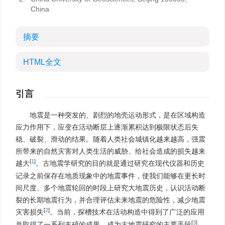
China
摘要
HTML全文
引言
地震是一种突发的、剧烈的地壳运动形式，是在区域构造
应力作用下，应变在活动断层上逐渐累积达到极限状态后失
稳、破裂、滑动的结果。随着人类社会城镇化越来越高，强震
所带来的自然灾害对人类生活的威胁、给社会造成的损失越来
[
1
]
越大
。古地震学研究的目的就是通过研究在现代仪器和历史
记录之前保存在地质现象中的地震事件，使我们能够在更长时
间尺度、多个地震轮回的时段上研究大地震历史，认识活动断
裂的长期地震行为，并合理评估未来地震的危险性，减少地震
[
2
]
灾害损失
。当前，探槽技术在活动构造中得到了广泛的应用
[
3
]
并取得了一系列丰硕的成果，成为古地震研究的主要手段
。