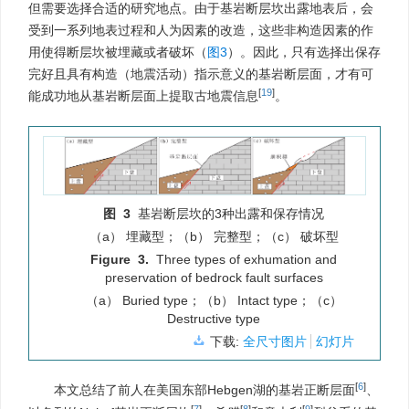
但需要选择合适的研究地点。由于基岩断层坎出露地表后，会
受到一系列地表过程和人为因素的改造，这些非构造因素的作
用使得断层坎被埋藏或者破坏（
图3
）。因此，只有选择出保存
完好且具有构造（地震活动）指示意义的基岩断层面，才有可
[
19
]
能成功地从基岩断层面上提取古地震信息
。
图 3
基岩断层坎的3种出露和保存情况
（a） 埋藏型；（b） 完整型；（c） 破坏型
Figure 3.
Three types of exhumation and
preservation of bedrock fault surfaces
（a） Buried type；（b） Intact type；（c）
Destructive type
下载:
全尺寸图片
幻灯片
[
6
]
本文总结了前人在美国东部Hebgen湖的基岩正断层面
、