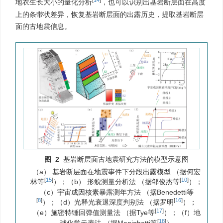
[
14
]
地衣生长大小的量化分析
，也可以识别出基岩断层面在高度
上的条带状差异，恢复基岩断层面的出露历史，提取基岩断层
面的古地震信息。
图 2
基岩断层面古地震研究方法的模型示意图
（a） 基岩断层面在地震事件下分段出露模型 （据何宏
[
15
]
[
10
]
林等
）；（b） 形貌测量分析法 （据邹俊杰等
）；
（c）宇宙成因核素暴露测年方法 （据Benedetti等
[
8
]
[
16
]
）；（d）光释光衰退深度判别法 （据罗明
）；
[
17
]
（e）施密特锤回弹值测量法 （据Tye等
）；（f）地
[
18
]