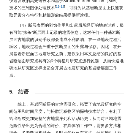
快速发展的高光谱技术和基于Structure from Motion（SfM）
[
11
-
12
]
技术的三维图像处理技术
，可能为从基岩断层面上快速获
取元素分布特征和精细形貌结果提供新途径。
（4）断层表面的剥蚀作用和出露后所经历的地表过程，极
有可能“抹杀”断层面上记录的地震信息，这对任何一种基岩断
层面古地震的识别手段都会造成不利影响。在一些地表过程活
跃区，地表过程会严重干扰断层面的出露与保存。因此，在开
展基岩断层面古地震研究之前，建议采用本文总结的良好的基
岩断层面研究点具有的6个特征对研究点进行甄选，从而快速准
确地从研究区选择出适合开展古地震研究的基岩断层面工作
点。
5. 结语
综上，基岩区断层的古地震研究，拓宽了古地震研究的空
间范围和时间尺度，与松散沉积物区的探槽技术结合，有利于
给出断裂更加完整的古地震序列和活动历史，从而对区域地震
危险性给出更为合理的评价。在具体的工作中，需要多方法相
结合、多源数据相融合，及时地优化已有方法、适时地引入新