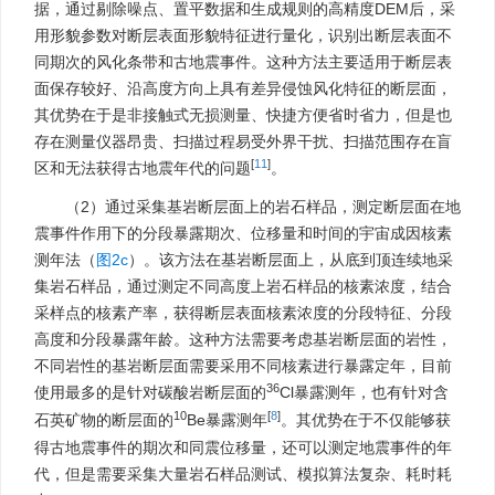
据，通过剔除噪点、置平数据和生成规则的高精度DEM后，采
用形貌参数对断层表面形貌特征进行量化，识别出断层表面不
同期次的风化条带和古地震事件。这种方法主要适用于断层表
面保存较好、沿高度方向上具有差异侵蚀风化特征的断层面，
其优势在于是非接触式无损测量、快捷方便省时省力，但是也
存在测量仪器昂贵、扫描过程易受外界干扰、扫描范围存在盲
[
11
]
区和无法获得古地震年代的问题
。
（2）通过采集基岩断层面上的岩石样品，测定断层面在地
震事件作用下的分段暴露期次、位移量和时间的宇宙成因核素
测年法（
图2c
）。该方法在基岩断层面上，从底到顶连续地采
集岩石样品，通过测定不同高度上岩石样品的核素浓度，结合
采样点的核素产率，获得断层表面核素浓度的分段特征、分段
高度和分段暴露年龄。这种方法需要考虑基岩断层面的岩性，
不同岩性的基岩断层面需要采用不同核素进行暴露定年，目前
36
使用最多的是针对碳酸岩断层面的
Cl暴露测年，也有针对含
10
[
8
]
石英矿物的断层面的
Be暴露测年
。其优势在于不仅能够获
得古地震事件的期次和同震位移量，还可以测定地震事件的年
代，但是需要采集大量岩石样品测试、模拟算法复杂、耗时耗