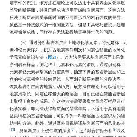
震事件的识别。该方法在理论上可以适用于具有表面风化厚度
差异的断层面，并且已经成功运用于碳酸岩断层面。这种方法
反映了断层表面受暴露时间的不同而形成的岩石强度的差异，
虽然是一种接触式的一维测量方法，但是工具轻巧便携、处理
流程简单成熟，同样存在无法获得地震事件年代的问题。
（5）通过分析基岩断层面上地球化学元素，特别是稀土元
素和钇元素序列，识别古地震事件期次和同震位移量的地球化
学元素峰值识别法（
图2f
）。该方法需要从基岩断层面上采集
序列岩石样品，测定稀土元素和钇元素的浓度，通过识别稀土
元素和钇元素异常高的分值条带，确定下盘的基岩断层面和上
盘的松散沉积物的接触界线，从而划分断层表面的分段边界，
恢复基岩断层面古地震活动历史。该方法在理论上可以适用于
地震周期长、同震位移量大的断层面，目前已经在碳酸岩断层
上取得了良好的成果。但这种方法需要采集大量岩石样品进行
化学实验，却无法获得断层面的暴露年龄，不适用于具有地震
丛集特征的基岩断层面，可以作为一种断层面古地震识别的辅
助判别方法。此外，通过野外目视解译基岩断层面的风化条带
[
13
]
[
5
]
[
9
]
，测量断层面上侵蚀坑的深度
，照片融合拼贴分析
以及