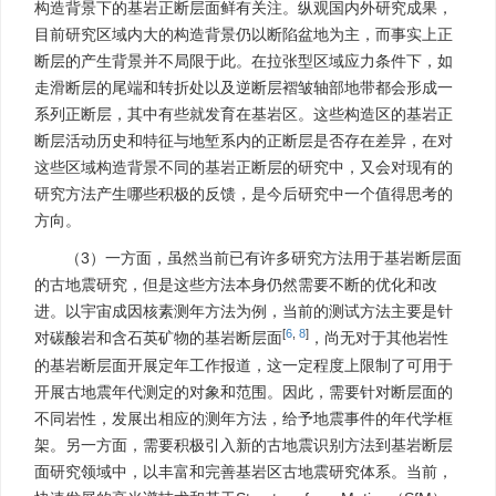
构造背景下的基岩正断层面鲜有关注。纵观国内外研究成果，
目前研究区域内大的构造背景仍以断陷盆地为主，而事实上正
断层的产生背景并不局限于此。在拉张型区域应力条件下，如
走滑断层的尾端和转折处以及逆断层褶皱轴部地带都会形成一
系列正断层，其中有些就发育在基岩区。这些构造区的基岩正
断层活动历史和特征与地堑系内的正断层是否存在差异，在对
这些区域构造背景不同的基岩正断层的研究中，又会对现有的
研究方法产生哪些积极的反馈，是今后研究中一个值得思考的
方向。
（3）一方面，虽然当前已有许多研究方法用于基岩断层面
的古地震研究，但是这些方法本身仍然需要不断的优化和改
进。以宇宙成因核素测年方法为例，当前的测试方法主要是针
[
6
,
8
]
对碳酸岩和含石英矿物的基岩断层面
，尚无对于其他岩性
的基岩断层面开展定年工作报道，这一定程度上限制了可用于
开展古地震年代测定的对象和范围。因此，需要针对断层面的
不同岩性，发展出相应的测年方法，给予地震事件的年代学框
架。另一方面，需要积极引入新的古地震识别方法到基岩断层
面研究领域中，以丰富和完善基岩区古地震研究体系。当前，