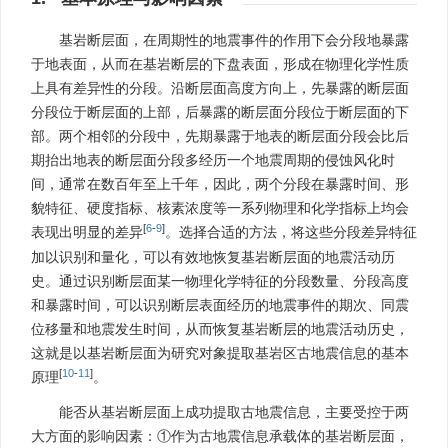
基岩断层面，在周期性的地震事件的作用下会分段地暴露
于地表面，从而在基岩断层的下盘表面，形成在物理化学性质
上具有差异性的分段。沿断层面高度方向上，先暴露的断层面
分段位于断层面的上部，后暴露的断层面分段位于断层面的下
部。两个相邻的分段中，先期暴露于地表的断层面分段会比后
期抬出地表的断层面分段多经历一个地震周期的侵蚀风化时
间，通常在数百年至上千年，因此，两个分段在暴露时间、形
貌特征、硬度指标、核素浓度等一系列物理和化学指标上均会
[
6
-
9
]
表现出明显的差异
。选择合适的方法，将这些分段差异特征
加以识别和量化，可以有效地恢复基岩断层面的地震活动历
史。通过识别断层面某一物理化学特征的分段数量、分段高度
和暴露时间，可以识别断层表面经历的地震事件的期次、同震
位移量和地震发生时间，从而恢复基岩断层的地震活动历史，
这就是以基岩断层面为研究对象提取基岩区古地震信息的基本
[
10
-
11
]
原理
。
能否从基岩断层面上成功提取古地震信息，主要受控于两
大方面的影响因素：①作为古地震信息承载体的基岩断层面，