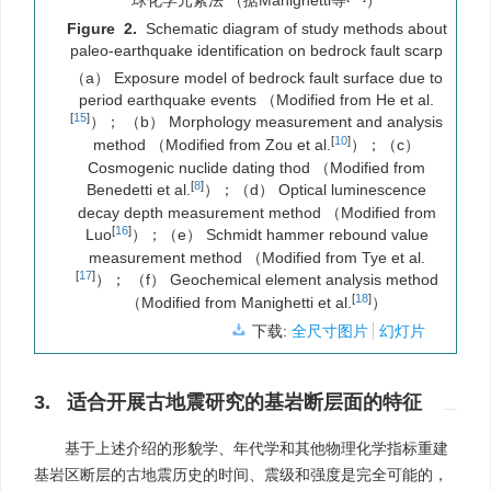
球化学元素法 （据Manighetti等
）
Figure 2.
Schematic diagram of study methods about
paleo-earthquake identification on bedrock fault scarp
（a） Exposure model of bedrock fault surface due to
period earthquake events （Modified from He et al.
[
15
]
）； （b） Morphology measurement and analysis
[
10
]
method （Modified from Zou et al.
）；（c）
Cosmogenic nuclide dating thod （Modified from
[
8
]
Benedetti et al.
）；（d） Optical luminescence
decay depth measurement method （Modified from
[
16
]
Luo
）；（e） Schmidt hammer rebound value
measurement method （Modified from Tye et al.
[
17
]
）； （f） Geochemical element analysis method
[
18
]
（Modified from Manighetti et al.
）
下载:
全尺寸图片
幻灯片
3. 适合开展古地震研究的基岩断层面的特征
基于上述介绍的形貌学、年代学和其他物理化学指标重建
基岩区断层的古地震历史的时间、震级和强度是完全可能的，