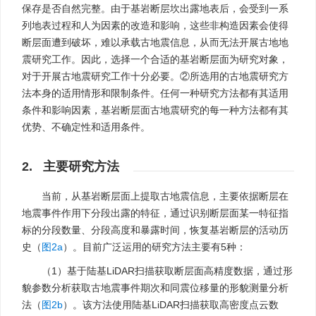
保存是否自然完整。由于基岩断层坎出露地表后，会受到一系
列地表过程和人为因素的改造和影响，这些非构造因素会使得
断层面遭到破坏，难以承载古地震信息，从而无法开展古地地
震研究工作。因此，选择一个合适的基岩断层面为研究对象，
对于开展古地震研究工作十分必要。②所选用的古地震研究方
法本身的适用情形和限制条件。任何一种研究方法都有其适用
条件和影响因素，基岩断层面古地震研究的每一种方法都有其
优势、不确定性和适用条件。
2. 主要研究方法
当前，从基岩断层面上提取古地震信息，主要依据断层在
地震事件作用下分段出露的特征，通过识别断层面某一特征指
标的分段数量、分段高度和暴露时间，恢复基岩断层的活动历
史（
图2a
）。目前广泛运用的研究方法主要有5种：
（1）基于陆基LiDAR扫描获取断层面高精度数据，通过形
貌参数分析获取古地震事件期次和同震位移量的形貌测量分析
法（
图2b
）。该方法使用陆基LiDAR扫描获取高密度点云数