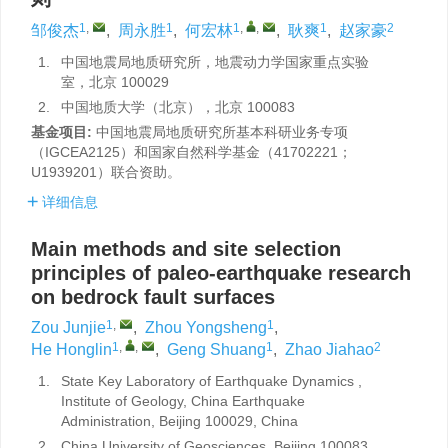
1
,
1
1
,
,
1
2
邹俊杰
,
周永胜
,
何宏林
,
耿爽
,
赵家豪
1.
中国地震局地质研究所，地震动力学国家重点实验
室，北京 100029
2.
中国地质大学（北京），北京 100083
基金项目:
中国地震局地质研究所基本科研业务专项
（IGCEA2125）和国家自然科学基金（41702221；
U1939201）联合资助。
详细信息
Main methods and site selection
principles of paleo-earthquake research
on bedrock fault surfaces
1
,
1
Zou Junjie
,
Zhou Yongsheng
,
1
,
,
1
2
He Honglin
,
Geng Shuang
,
Zhao Jiahao
1.
State Key Laboratory of Earthquake Dynamics ,
Institute of Geology, China Earthquake
Administration, Beijing 100029, China
2.
China University of Geosciences, Beijing 100083,