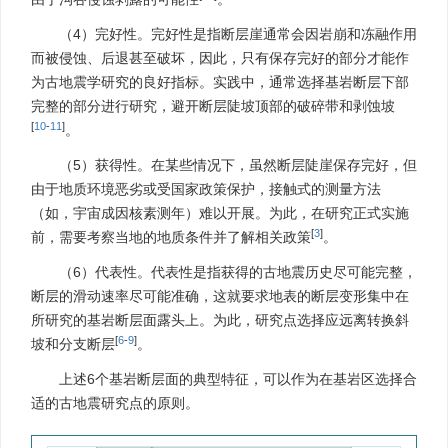
（4）完好性。完好性是指断层崖通常会因岩崩和冻融作用
而被侵蚀、后退甚至破坏，因此，只有保存完好的部分才能作
为古地震学研究的良好指标。实践中，通常选择基岩断层下部
完整的部分进行研究，避开断层陡坡顶部的破碎带和剥蚀坡
[
10
-
11
]
。
（5）获得性。在某些情况下，虽然断层陡崖保存完好，但
由于地质环境恶劣或受国家政策保护，接触式的测量方法
（如，宇宙成因核素测年）难以开展。为此，在研究正式实施
[
3
]
前，需要考察当地的地质条件并了解相关政策
。
（6）代表性。代表性是指获得的古地震历史尽可能完整，
断层的滑动速率尽可能准确，这就要求地表的断层变形集中在
所研究的基岩断层面露头上。为此，研究点选择应远离转换斜
[
6
-
9
]
坡和分支断层
。
上述6个基岩断层面的典型特征，可以作为在基岩区选择合
适的古地震研究点的原则。