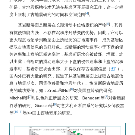
但是，古地震探槽技术无法在基岩区开展研究工作，这一定程
[
4
]
度上限制了古地震研究的时间和空间范围
。
[
5
]
基岩断层面是断层在长期活动中位错累积的产物
，其具
有抗侵蚀能力强、不存在沉积序列缺失的优势。因此，它可以
更大程度地记录到断层面上所经历的古地震事件，成为基岩区
提取古地震信息的良好对象。当断层的滑动速率小于下盘的侵
蚀速率和上盘的沉积速率时，基岩断层坎会被破坏、埋藏，难
以出露；当断层的滑动速率大于下盘的侵蚀速率和上盘的沉积
速率时，基岩断层坎会出露、并得以保存古地震信息（
图1
）。
国内外已有大量的研究，报道了从基岩断层面上提取古地震信
息（地震期次、同震位移量和地震年代）、恢复断裂古地震历
[
6
]
史的成功案例，如：Zreda和Noll
对美国盆岭省的研究、
[
7
]
[
8
]
Mitchell等
对以色列正断层坎的研究、Benedetti等
对希腊裂
[
9
]
谷系的研究、Giaccio等
对意大利正断层系的研究以及邹俊杰
[
10
-
11
]
等
对中国山西地堑系的研究。