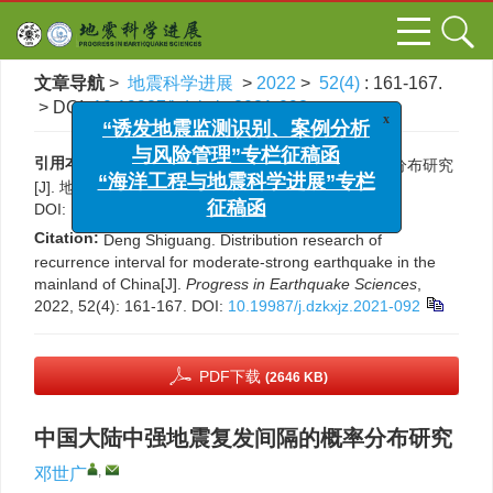
文章导航
>
地震科学进展
>
2022
>
52(4)
: 161-167.
> DOI:
10.19987/j.dzkxjz.2021-092
x
“诱发地震监测识别、案例分析
与风险管理”专栏征稿函
引用本文:
邓世广. 中国大陆中强地震复发间隔的概率分布研究
“海洋工程与地震科学进展”专栏
[J]. 地震科学进展, 2022, 52(4): 161-167.
征稿函
DOI:
10.19987/j.dzkxjz.2021-092
Citation:
Deng Shiguang. Distribution research of
recurrence interval for moderate-strong earthquake in the
mainland of China[J].
Progress in Earthquake Sciences
,
2022, 52(4): 161-167.
DOI:
10.19987/j.dzkxjz.2021-092
PDF下载
(2646 KB)
中国大陆中强地震复发间隔的概率分布研究
,
邓世广